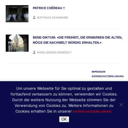
PATRICE CHÉREAU †
MATTHIAS SCHUMANN
BENE-DIKTUM: »DIE FREIHEIT, DIE ERWARBEN DIE ALTEN,
MÖGE DIE NACHWELT WÜRDIG ERHALTEN.«
HANS-JÜRGEN BENEDICT
IMPRESSUM
DATENSCHUTZERKLÄRUNG
Copyright © 2026 | HAMBURGER FEUILLETON | Design &
Um unsere Webseite für Sie optimal zu gestalten und
Umsetzung: HAMBURGER FEUILLETON, in Kooperation mit
,
MH THEMES
fortlaufend verbessern zu können, verwenden wir Cookies.
Frankfurt/M.
Durch die weitere Nutzung der Webseite stimmen Sie der
Verwendung von Cookies zu. Weitere Informationen zu
Cookies erhalten Sie in unserer
DATENSCHUTZERKLÄRUNG.
OK