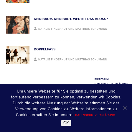
KEIN BAUM. KEIN BART. WER IST DAS BLOSS?
NATALIE FINGERHUT UND MATTHIAS SCHUMANN
DOPPELPASS
NATALIE FINGERHUT UND MATTHIAS SCHUMANN
IMPRESSUM
DATENSCHUTZERKLÄRUNG
Um unsere Webseite für Sie optimal zu gestalten und
Copyright © 2026 | HAMBURGER FEUILLETON | Design &
fortlaufend verbessern zu können, verwenden wir Cookies.
Umsetzung: HAMBURGER FEUILLETON, in Kooperation mit
,
MH THEMES
Durch die weitere Nutzung der Webseite stimmen Sie der
Frankfurt/M.
Verwendung von Cookies zu. Weitere Informationen zu
Cookies erhalten Sie in unserer
DATENSCHUTZERKLÄRUNG.
OK