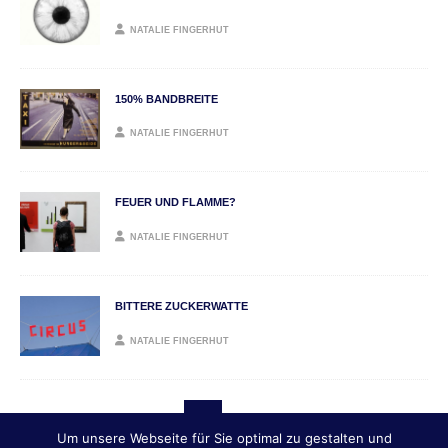
NATALIE FINGERHUT
150% BANDBREITE
NATALIE FINGERHUT
FEUER UND FLAMME?
NATALIE FINGERHUT
BITTERE ZUCKERWATTE
NATALIE FINGERHUT
…
5
«
1
4
6
7
»
Um unsere Webseite für Sie optimal zu gestalten und