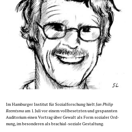
Im Ham­bur­ger Insti­tut für Sozi­al­for­schung hielt
Jan Phil­ip
Reemts­ma
am 1. Juli vor einem voll­be­setz­ten und gespann­ten
Audi­to­ri­um einen Vor­trag über Gewalt als Form sozia­ler Ord­
nung, im beson­de­ren als bra­chi­al-sozia­le Gestaltung.