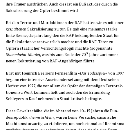
ihre Trau­er aus­drü­cken. Auch dies ist ein Buß­akt, der durch die
Sakra­li­sie­rung der Opfer bestimmt wird.
Bei den Ter­ror-und Mord­ak­tio­nen der RAF hat­ten wir es mit einer
gespal­te­nen
Sakra­li­sie­rung zu tun. Es gab eine mei­nungs­star­ke
lin­ke Sze­ne, die jah­re­lang den die RAF bekämp­fen­den Staat für
die Eska­la­ti­on ver­ant­wort­lich mach­te und die RAF-Täter zu
Opfern staat­li­cher Ver­nich­tungs­lo­gik mach­te (soge­nann­te
er
Stamm­heim-Mor­de
), was bis zum Ende der 70
Jah­re zur immer
neu­en Rekru­tie­rung von RAF-Ange­hö­ri­gen führte.
Erst mit Hein­rich Bre­loers Fern­seh­film »
Das Todes­spiel
« von 1997
begann eine inten­si­ve Aus­ein­an­der­set­zung mit dem Deut­schen
Herbst von 1977, die vor allem die Opfer der dama­li­gen Ter­ror­ak­
tio­nen zu Wort kom­men ließ und auch den die Ermor­dung
Schley­ers in Kauf neh­men­den Staat kri­tisch befragte.
Die­se Gewalt­schü­be, die im Abstand von 10–15 Jah­ren die Bun­
des­re­pu­blik »
heim­such­ten«
, waren kei­ne Ver­su­che, cäsa­ri­sche
Macht umsturz­ar­tig zu eta­blie­ren, um noch ein­mal auf Reemts­ma
zurück­zu­kom­men, zu schwei­gen davon, dass sie als eine Form