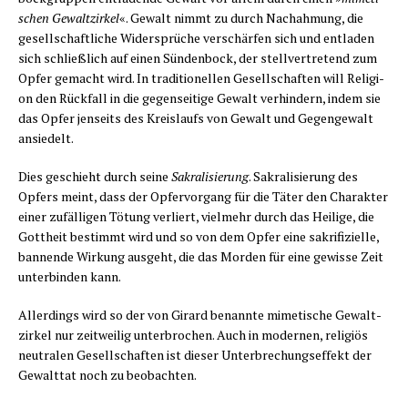
schen Gewalt­zir­kel
«. Gewalt nimmt zu durch Nach­ah­mung, die
gesell­schaft­li­che Wider­sprü­che ver­schär­fen sich und ent­la­den
sich schließ­lich auf einen Sün­den­bock, der stell­ver­tre­tend zum
Opfer gemacht wird. In tra­di­tio­nel­len Gesell­schaf­ten will Reli­gi­
on den Rück­fall in die gegen­sei­ti­ge Gewalt ver­hin­dern, indem sie
das Opfer jen­seits des Kreis­laufs von Gewalt und Gegen­ge­walt
ansiedelt.
Dies geschieht durch sei­ne
Sakra­li­sie­rung
. Sakra­li­sie­rung des
Opfers meint, dass der Opfer­vor­gang für die Täter den Cha­rak­ter
einer zufäl­li­gen Tötung ver­liert, viel­mehr durch das Hei­li­ge, die
Gott­heit bestimmt wird und so von dem Opfer eine sakri­fi­zi­el­le,
ban­nen­de Wir­kung aus­geht, die das Mor­den für eine gewis­se Zeit
unter­bin­den kann.
Aller­dings wird so der von Girard benann­te mime­ti­sche Gewalt­
zir­kel nur zeit­wei­lig unter­bro­chen. Auch in moder­nen, reli­gi­ös
neu­tra­len Gesell­schaf­ten ist die­ser Unter­bre­chungs­ef­fekt der
Gewalt­tat noch zu beobachten.