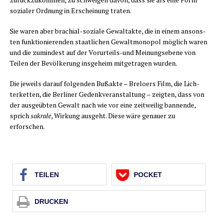
sozia­ler Ord­nung in Erschei­nung traten.
Sie waren aber bra­chi­al-sozia­le Gewalt­ak­te, die in einem ansons­
ten funk­tio­nie­ren­den staat­li­chen Gewalt­mo­no­pol mög­lich waren
und die zumin­dest auf der Vor­ur­teils-und Mei­nungs­ebe­ne von
Tei­len der Bevöl­ke­rung ins­ge­heim mit­ge­tra­gen wurden.
Die jeweils dar­auf fol­gen­den Buß­ak­te – Bre­loers Film, die Lich­
ter­ket­ten, die Ber­li­ner Gedenk­ver­an­stal­tung – zeig­ten, dass von
der aus­ge­üb­ten Gewalt nach wie vor eine zeit­wei­lig ban­nen­de,
sprich
sakra­le
, Wir­kung aus­geht. Die­se wäre genau­er zu
erforschen.
TEI­LEN
POCKET
DRU­CKEN