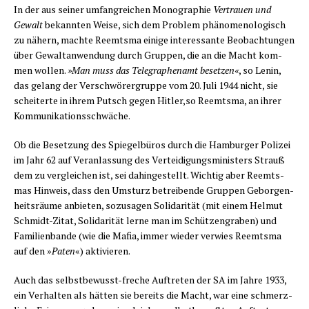
In der aus sei­ner umfang­rei­chen Mono­gra­phie
Ver­trau­en und
Gewalt
bekann­ten Wei­se, sich dem Pro­blem phä­no­me­no­lo­gisch
zu nähern, mach­te Reemts­ma eini­ge inter­es­san­te Beob­ach­tun­gen
über Gewalt­an­wen­dung durch Grup­pen, die an die Macht kom­
men wol­len.
»Man muss das Tele­gra­phen­amt beset­zen«
, so Lenin,
das gelang der Ver­schwö­rer­grup­pe vom 20. Juli 1944 nicht, sie
schei­ter­te in ihrem Putsch gegen Hitler,so Reemts­ma, an ihrer
Kommunikationsschwäche.
Ob die Beset­zung des Spie­gel­bü­ros durch die Ham­bur­ger Poli­zei
im Jahr 62 auf Ver­an­las­sung des Ver­tei­di­gungs­mi­nis­ters Strauß
dem zu ver­glei­chen ist, sei dahin­ge­stellt. Wich­tig aber Reemts­
mas Hin­weis, dass den Umsturz betrei­ben­de Grup­pen Gebor­gen­
heits­räu­me anbie­ten, sozu­sa­gen Soli­da­ri­tät (mit einem Hel­mut
Schmidt-Zitat, Soli­da­ri­tät ler­ne man im Schüt­zen­gra­ben) und
Fami­li­en­ban­de (wie die Mafia, immer wie­der ver­wies Reemts­ma
auf den »
Paten
«) akti­vie­ren.
Auch das selbst­be­wusst-fre­che Auf­tre­ten der SA im Jah­re 1933,
ein Ver­hal­ten als hät­ten sie bereits die Macht, war eine schmerz­