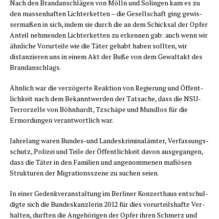
Nach den Brand­an­schlä­gen von Mölln und Solin­gen kam es zu
den mas­sen­haf­ten Lich­ter­ket­ten – die Gesell­schaft ging gewis­
ser­ma­ßen in sich, indem sie durch die an dem Schick­sal der Opfer
Anteil neh­men­den Lich­ter­ket­ten zu erken­nen gab: auch wenn wir
ähn­li­che Vor­ur­tei­le wie die Täter gehabt haben soll­ten, wir
distan­zie­ren uns in einem Akt der Buße von dem Gewalt­akt des
Brandanschlags.
Ähn­lich war die ver­zö­ger­te Reak­ti­on von Regie­rung und Öffent­
lich­keit nach dem Bekannt­wer­den der Tat­sa­che, dass die NSU-
Ter­ror­zel­le von Böhn­hardt, Tzsch­ä­pe und Mund­los für die
Ermor­dun­gen ver­ant­wort­lich war.
Jah­re­lang waren Bun­des-und Lan­des­kri­mi­nal­äm­ter, Ver­fas­sungs­
schutz, Poli­zei und Tei­le der Öffent­lich­keit davon aus­ge­gan­gen,
dass die Täter in den Fami­li­en und ange­nom­me­nen mafiö­sen
Struk­tu­ren der Migra­ti­ons­sze­ne zu suchen seien.
In einer Gedenk­ver­an­stal­tung im Ber­li­ner Kon­zert­haus ent­schul­
dig­te sich die Bun­des­kanz­le­rin 2012 für dies vor­ur­teils­haf­te Ver­
hal­ten, durf­ten die Ange­hö­ri­gen der Opfer ihren Schmerz und