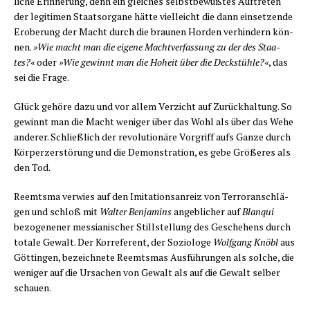
li­che Erin­ne­rung, denn ein glei­ches selbst­be­wuß­tes Auf­tre­ten
der legi­ti­men Staats­or­ga­ne hät­te viel­leicht die dann ein­set­zen­de
Erobe­rung der Macht durch die brau­nen Hor­den ver­hin­dern kön­
nen.
»Wie macht man die eige­ne Macht­ver­fas­sung zu der des Staa­
tes?«
oder
»Wie gewinnt man die Hoheit über die Deck­stüh­le?«
, das
sei die Frage.
Glück gehö­re dazu und vor allem Ver­zicht auf Zurück­hal­tung. So
gewinnt man die Macht weni­ger über das Wohl als über das Wehe
ande­rer. Schließ­lich der revo­lu­tio­nä­re Vor­griff aufs Gan­ze durch
Kör­per­zer­stö­rung und die Demons­tra­ti­on, es gebe Grö­ße­res als
den Tod.
Reemts­ma ver­wies auf den Imi­ta­ti­ons­an­reiz von Ter­ror­an­schlä­
gen und schloß mit
Wal­ter Ben­ja­mins
angeb­li­cher auf
Blan­qui
bezo­ge­ne­ner mes­sia­ni­scher Still­stel­lung des Gesche­hens durch
tota­le Gewalt. Der Kor­re­fe­rent, der Sozio­lo­ge
Wolf­gang Knöbl
aus
Göt­tin­gen, bezeich­ne­te Reemts­mas Aus­füh­run­gen als sol­che, die
weni­ger auf die Ursa­chen von Gewalt als auf die Gewalt sel­ber
schauen.