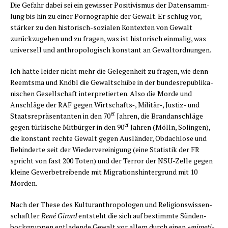
Die Gefahr dabei sei ein gewis­ser Posi­ti­vis­mus der Daten­samm­
lung bis hin zu einer Por­no­gra­phie der Gewalt. Er schlug vor,
stär­ker zu den his­to­risch-sozia­len Kon­tex­ten von Gewalt
zurück­zu­ge­hen und zu fra­gen, was ist his­to­risch ein­ma­lig, was
uni­ver­sell und anthro­po­lo­gisch kon­stant an Gewaltordnungen.
Ich hat­te lei­der nicht mehr die Gele­gen­heit zu fra­gen, wie denn
Reemts­ma und Knöbl die Gewalt­schü­be in der bun­des­re­pu­bli­ka­
ni­schen Gesell­schaft inter­pre­tier­ten. Also die Mor­de und
Anschlä­ge der RAF gegen Wirtschafts‑, Militär‑, Jus­tiz- und
er
Staats­re­prä­sen­tan­ten in den 70
Jah­ren, die Brand­an­schlä­ge
er
gegen tür­ki­sche Mit­bür­ger in den 90
Jah­ren (Mölln, Solin­gen),
die kon­stant rech­te Gewalt gegen Aus­län­der, Obdach­lo­se und
Behin­der­te seit der Wie­der­ver­ei­ni­gung (eine Sta­tis­tik der FR
spricht von fast 200 Toten) und der Ter­ror der NSU-Zel­le gegen
klei­ne Gewer­be­trei­ben­de mit Migra­ti­ons­hin­ter­grund mit 10
Morden.
Nach der The­se des Kul­tur­anthro­po­lo­gen und Reli­gi­ons­wis­sen­
schaft­ler
René Girard
ent­steht die sich auf bestimm­te Sün­den­
bock­grup­pen ent­la­den­de Gewalt vor allem durch einen »
mime­ti­