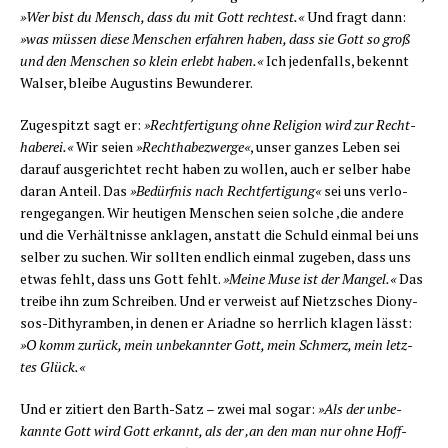
»Wer bist du Mensch, dass du mit Gott rech­test.«
Und fragt dann:
»was müs­sen die­se Men­schen erfah­ren haben, dass sie Gott so groß
und den Men­schen so klein erlebt haben.«
Ich jeden­falls, bekennt
Wal­ser, blei­be Augus­tins Bewunderer.
Zuge­spitzt sagt er:
»Recht­fer­ti­gung ohne Reli­gi­on wird zur Recht­
ha­be­rei.«
Wir sei­en
»Recht­ha­be­zwer­ge«
, unser gan­zes Leben sei
dar­auf aus­ge­rich­tet recht haben zu wol­len, auch er sel­ber habe
dar­an Anteil. Das
»Bedürf­nis nach Recht­fer­ti­gung«
sei uns ver­lo­
ren­ge­gan­gen. Wir heu­ti­gen Men­schen sei­en sol­che ‚die ande­re
und die Ver­hält­nis­se ankla­gen, anstatt die Schuld ein­mal bei uns
sel­ber zu suchen. Wir soll­ten end­lich ein­mal zuge­ben, dass uns
etwas fehlt, dass uns Gott fehlt.
»Mei­ne Muse ist der Man­gel.«
Das
trei­be ihn zum Schrei­ben. Und er ver­weist auf Nietz­sches Dio­ny­
sos-Dithy­ram­ben, in denen er Ari­ad­ne so herr­lich kla­gen lässt:
»O komm zurück, mein unbe­kann­ter Gott, mein Schmerz, mein letz­
tes Glück.«
Und er zitiert den Barth-Satz – zwei mal sogar:
»Als der unbe­
kann­te Gott wird Gott erkannt, als der ‚an den man nur ohne Hoff­