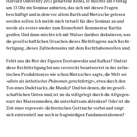
Har­vard Uni­ver­si­ty 2011 gehal­te­ne Rede), er möch­te am Frei­tag
um 13 Uhr ein Semi­nar anbie­ten, das sich mit die­sen Fra­gen
beschäf­tigt und in dem vor allem Barth und Nietz­sche gele­sen
wer­den sol­len. Ich mel­de mich vir­tu­ell für dies Semi­nar an und
wer­de als ers­tes wie­der zum Römer­brief- Kom­men­tar Barths
grei­fen. Und dann möch­te ich mit Wal­ser dar­über dis­ku­tie­ren, was
die gesell­schaft­li­chen Ursa­chen die­ses Nicht­fra­gens nach Recht­
fer­ti­gung , die­ses Zufrie­dens­eins mit dem Recht­ha­ben­wol­len sind.
Fehlt uns die Not der Figu­ren Dos­to­jew­skis und Kaf­kas? Und ist
die­se Recht­fer­ti­gung bei uns ver­steckt beant­wor­tet in der ästhe­
ti­schen Produktion(so wie schon Nietz­sches sag­te, die Welt sei
»allein als ästhe­ti­sches Phä­no­men gerecht­fer­tigt«
, etwa durch den
Ton eines Dudel­sacks, die Musik)? Und bei denen, die im gesell­
schaft­li­chen Unten sind, ist sie da still­ge­legt durch die All­ge­gen­
wart der Mas­sen­me­di­en, die unter­halt­sam ablen­ken? Oder ist die
Zeit einer expres­siv-dich­te­ri­schen Gott­su­che vor­bei und zeigt
sich exis­ten­ti­ell nur noch in frag­wür­di­gen Fundamentalismen?