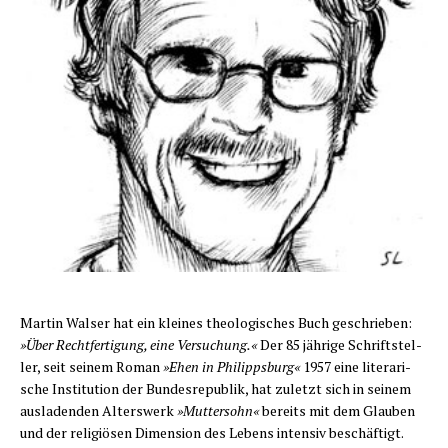
M
artin Wal­ser hat ein klei­nes theo­lo­gi­sches Buch geschrie­ben:
»Über Recht­fer­ti­gung, eine Ver­su­chung.«
Der 85 jäh­ri­ge Schrift­stel­
ler, seit sei­nem Roman
»Ehen in Phil­ipps­burg«
1957 eine lite­ra­ri­
sche Insti­tu­ti­on der Bun­des­re­pu­blik, hat zuletzt sich in sei­nem
aus­la­den­den Alters­werk
»Mut­ter­sohn«
bereits mit dem Glau­ben
und der reli­giö­sen Dimen­si­on des Lebens inten­siv beschäftigt.