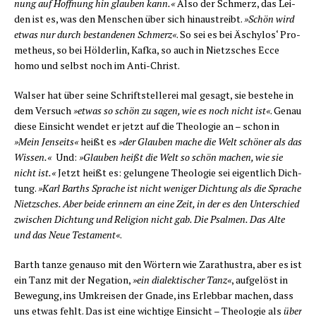
nung auf Hoff­nung hin glau­ben kann.«
Also der Schmerz, das Lei­
den ist es, was den Men­schen über sich hin­aus­treibt.
»Schön wird
etwas nur durch bestan­de­nen Schmerz«
. So sei es bei Äschy­los‘ Pro­
me­theus, so bei Höl­der­lin, Kaf­ka, so auch in Nietz­sches Ecce
homo und selbst noch im Anti-Christ.
Wal­ser hat über sei­ne Schrift­stel­le­rei mal gesagt, sie bestehe in
dem Ver­such
»etwas so schön zu sagen, wie es noch nicht ist«
. Genau
die­se Ein­sicht wen­det er jetzt auf die Theo­lo­gie an – schon in
»Mein Jen­seits«
heißt es
»der Glau­ben mache die Welt schö­ner als das
Wis­sen.«
Und:
»Glau­ben heißt die Welt so schön machen, wie sie
nicht ist.«
Jetzt heißt es: gelun­ge­ne Theo­lo­gie sei eigent­lich Dich­
tung.
»Karl Barths Spra­che ist nicht weni­ger Dich­tung als die Spra­che
Nietz­sches. Aber bei­de erin­nern an eine Zeit, in der es den Unter­schied
zwi­schen Dich­tung und Reli­gi­on nicht gab. Die Psal­men. Das Alte
und das Neue Tes­ta­ment«
.
Barth tan­ze genau­so mit den Wör­tern wie Zara­thus­tra, aber es ist
ein Tanz mit der Nega­ti­on,
»ein dia­lek­ti­scher Tanz«
, auf­ge­löst in
Bewe­gung, ins Umkrei­sen der Gna­de, ins Erleb­bar machen, dass
uns etwas fehlt. Das ist eine wich­ti­ge Ein­sicht – Theo­lo­gie als
über