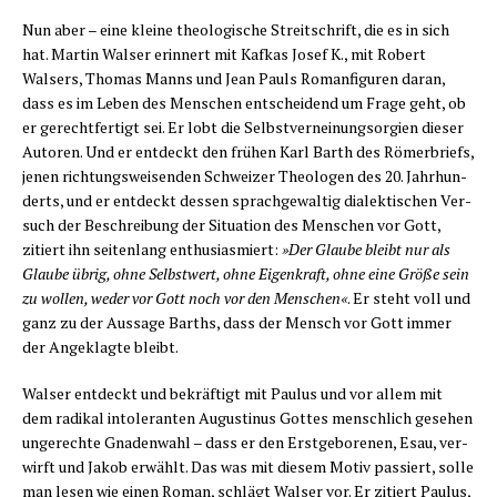
Nun aber – eine klei­ne theo­lo­gi­sche Streit­schrift, die es in sich
hat. Mar­tin Wal­ser erin­nert mit Kaf­kas Josef K., mit Robert
Walsers, Tho­mas Manns und Jean Pauls Roman­fi­gu­ren dar­an,
dass es im Leben des Men­schen ent­schei­dend um Fra­ge geht, ob
er gerecht­fer­tigt sei. Er lobt die Selbst­ver­nei­nungs­or­gi­en die­ser
Autoren. Und er ent­deckt den frü­hen Karl Barth des Römer­briefs,
jenen rich­tungs­wei­sen­den Schwei­zer Theo­lo­gen des 20. Jahr­hun­
derts, und er ent­deckt des­sen sprach­ge­wal­tig dia­lek­ti­schen Ver­
such der Beschrei­bung der Situa­ti­on des Men­schen vor Gott,
zitiert ihn sei­ten­lang enthu­si­as­miert:
»Der Glau­be bleibt nur als
Glau­be übrig, ohne Selbst­wert, ohne Eigen­kraft, ohne eine Grö­ße sein
zu wol­len, weder vor Gott noch vor den Men­schen«
. Er steht voll und
ganz zu der Aus­sa­ge Barths, dass der Mensch vor Gott immer
der Ange­klag­te bleibt.
Wal­ser ent­deckt und bekräf­tigt mit Pau­lus und vor allem mit
dem radi­kal into­le­ran­ten Augus­ti­nus Got­tes mensch­lich gese­hen
unge­rech­te Gna­den­wahl – dass er den Erst­ge­bo­re­nen, Esau, ver­
wirft und Jakob erwählt. Das was mit die­sem Motiv pas­siert, sol­le
man lesen wie einen Roman, schlägt Wal­ser vor. Er zitiert Pau­lus,