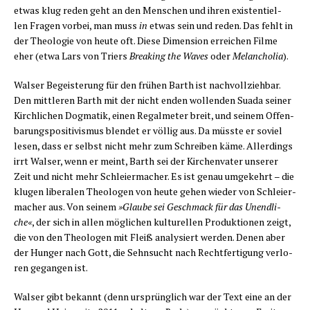
etwas klug reden geht an den Men­schen und ihren exis­ten­ti­el­
len Fra­gen vor­bei, man muss
in
etwas sein und reden. Das fehlt in
der Theo­lo­gie von heu­te oft. Die­se Dimen­si­on errei­chen Fil­me
eher (etwa Lars von Triers
Brea­king the Waves
oder
Melan­cho­lia
).
Wal­ser Begeis­te­rung für den frü­hen Barth ist nach­voll­zieh­bar.
Den mitt­le­ren Barth mit der nicht enden wol­len­den Sua­da sei­ner
Kirch­li­chen Dog­ma­tik, einen Regal­me­ter breit, und sei­nem Offen­
ba­rungs­po­si­ti­vis­mus blen­det er völ­lig aus. Da müss­te er soviel
lesen, dass er selbst nicht mehr zum Schrei­ben käme. Aller­dings
irrt Wal­ser, wenn er meint, Barth sei der Kir­chen­va­ter unse­rer
Zeit und nicht mehr Schlei­er­ma­cher. Es ist genau umge­kehrt – die
klu­gen libe­ra­len Theo­lo­gen von heu­te gehen wie­der von Schlei­er­
ma­cher aus. Von sei­nem
»Glau­be sei Geschmack für das Unend­li­
che«
, der sich in allen mög­li­chen kul­tu­rel­len Pro­duk­tio­nen zeigt,
die von den Theo­lo­gen mit Fleiß ana­ly­siert wer­den. Denen aber
der Hun­ger nach Gott, die Sehn­sucht nach Recht­fer­ti­gung ver­lo­
ren gegan­gen ist.
Wal­ser gibt bekannt (denn ursprüng­lich war der Text eine an der