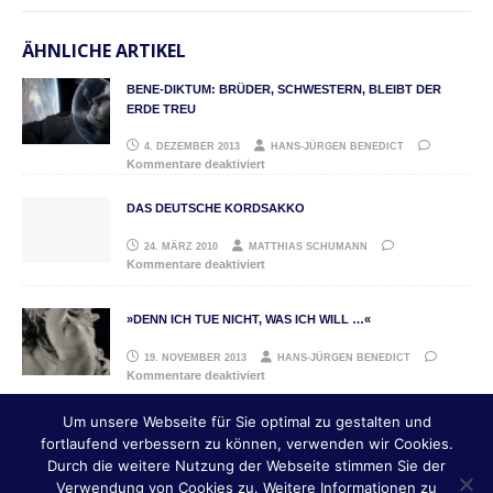
ÄHNLICHE ARTIKEL
BENE-DIKTUM: BRÜDER, SCHWESTERN, BLEIBT DER
ERDE TREU
4. DEZEMBER 2013
HANS-JÜRGEN BENEDICT
Kommentare deaktiviert
DAS DEUTSCHE KORDSAKKO
24. MÄRZ 2010
MATTHIAS SCHUMANN
Kommentare deaktiviert
»DENN ICH TUE NICHT, WAS ICH WILL …«
19. NOVEMBER 2013
HANS-JÜRGEN BENEDICT
Kommentare deaktiviert
Um unsere Webseite für Sie optimal zu gestalten und
fortlaufend verbessern zu können, verwenden wir Cookies.
IMPRESSUM
Durch die weitere Nutzung der Webseite stimmen Sie der
DATENSCHUTZERKLÄRUNG
Verwendung von Cookies zu. Weitere Informationen zu