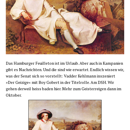
Das Ham­bur­ger Feuil­le­ton ist im Urlaub. Aber auch in Kam­pa­ni­en
gibt es Nach­rich­ten. Und die sind wie erwar­tet. End­lich wis­sen wir,
was der Senat sich so vor­stellt: Vad­der Kehl­mann insze­niert
»Der Gei­zi­ge« mit Boy Gobert in der Titel­rol­le. Am DSH. Wir
gehen der­weil heiss baden hier. Mehr zum Geis­terrei­gen dann im
Oktober.