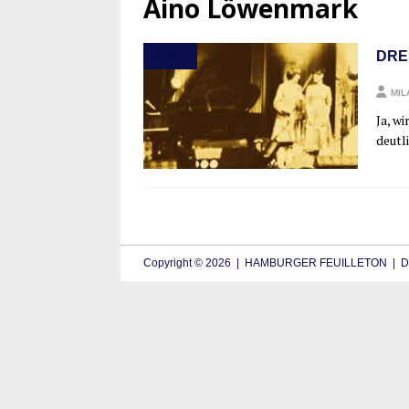
Aino Löwenmark
DRE
MUSIK
MIL
Ja, wi
deut­l
Copyright © 2026 | HAMBURGER FEUILLETON | De