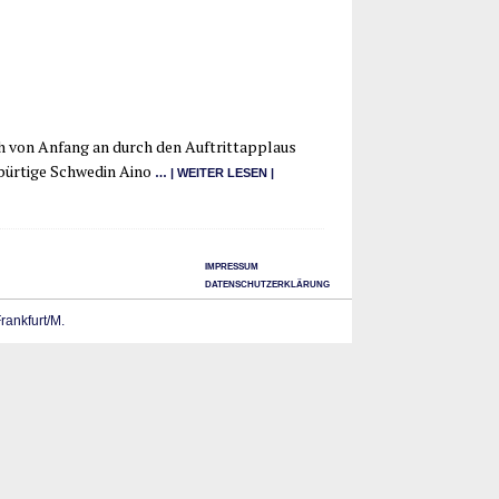
ich von Anfang an durch den Auf­trittap­plaus
ebür­ti­ge Schwe­din Aino
… | WEI­TER LESEN |
IMPRESSUM
DATENSCHUTZERKLÄRUNG
Frankfurt/M.