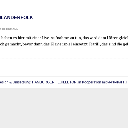
ILÄNDERFOLK
A HECKMANN
r haben es hier mit einer Live-Auf­­­nah­­me zu tun, das wird dem Hörer gle
ich gemacht, bevor dann das Kla­vier­spiel ein­setzt. Fja­rill, das sind die g
sign & Umsetzung: HAMBURGER FEUILLETON, in Kooperation mit
, 
MH THEMES