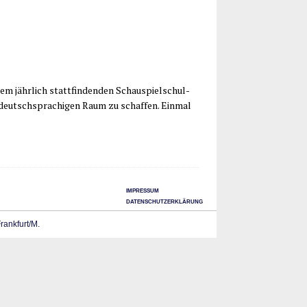
em jähr­lich statt­fin­den­den Schau­spiel­schul­
 deutsch­spra­chi­gen Raum zu schaf­fen. Ein­mal
IMPRESSUM
DATENSCHUTZERKLÄRUNG
Frankfurt/M.