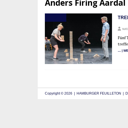
Anders Firing Aardal
TRE
THEATER
NAT
Fünf T
tref­f
… | WE
Copyright © 2026 | HAMBURGER FEUILLETON | De