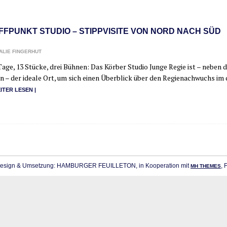
FFPUNKT STUDIO – STIPPVISITE VON NORD NACH SÜD
ALIE FINGERHUT
age, 13 Stü­cke, drei Büh­nen: Das Kör­ber Stu­dio Jun­ge Regie ist – neben d
en – der idea­le Ort, um sich einen Über­blick über den Regie­nach­wuchs im
I­TER LESEN |
sign & Umsetzung: HAMBURGER FEUILLETON, in Kooperation mit
, 
MH THEMES