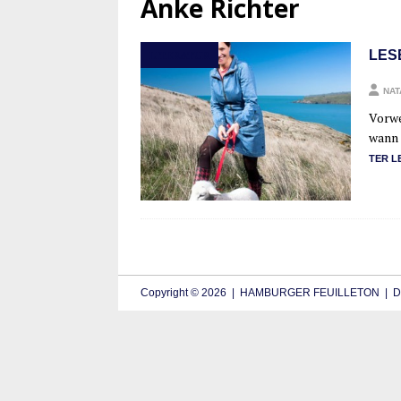
Anke Richter
LES
LITERATUR
NAT
Vor­we
wann 
TER L
Copyright © 2026 | HAMBURGER FEUILLETON | De