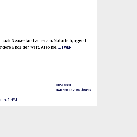
, nach Neu­see­land zu rei­sen. Natür­lich, irgend­
de­re Ende der Welt. Also nie.
… | WEI­
IMPRESSUM
DATENSCHUTZERKLÄRUNG
Frankfurt/M.