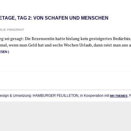
ETAGE, TAG 2: VON SCHAFEN UND MENSCHEN
ALIE FINGERHUT
g sei gesagt: Die Rezen­sen­tin hat­te bis­lang kein gestei­ger­tes Bedürf­nis
mal, wenn man Geld hat und sechs Wochen Urlaub, dann reist man ans an
ESEN |
sign & Umsetzung: HAMBURGER FEUILLETON, in Kooperation mit
, 
MH THEMES