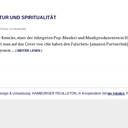
TUR UND SPIRITUALITÄT
THIAS SCHUMANN
Rein­cke, einer der rüh­rigs­ten Pop-Musi­ker und Musik­pro­du­zen­ten in Ha
t man auf das Cover von »Sie haben den Fal­schen« [ama­zon Part­ner­link],
ge­nem
… | WEI­TER LESEN |
sign & Umsetzung: HAMBURGER FEUILLETON, in Kooperation mit
, 
MH THEMES