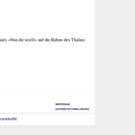
als »Was ihr wollt« auf die Büh­ne des Tha­li­as
IMPRESSUM
DATENSCHUTZERKLÄRUNG
Frankfurt/M.