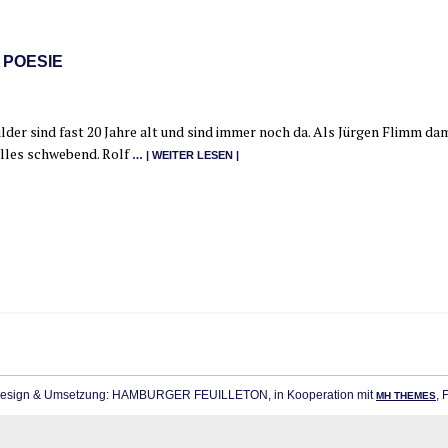
 POESIE
l­der sind fast 20 Jah­re alt und sind immer noch da. Als Jür­gen Flimm dam
 alles schwe­bend. Rolf
… | WEI­TER LESEN |
sign & Umsetzung: HAMBURGER FEUILLETON, in Kooperation mit
, 
MH THEMES