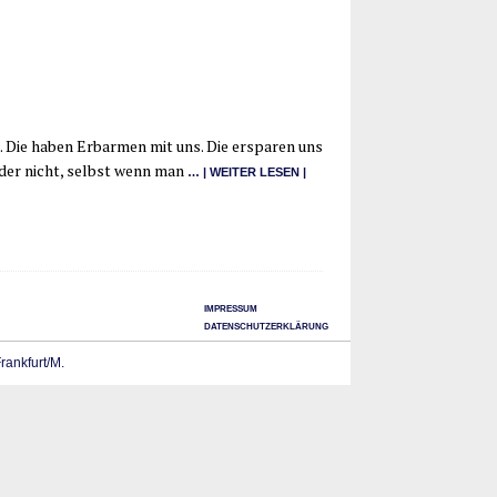
a. Die haben Erbar­men mit uns. Die erspa­ren uns
g oder nicht, selbst wenn man
… | WEI­TER LESEN |
IMPRESSUM
DATENSCHUTZERKLÄRUNG
Frankfurt/M.