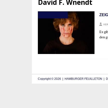
David F. Wnendt
ZEI
BEWEGTE BILDER
VER
Es gi
den ga
Copyright © 2026 | HAMBURGER FEUILLETON | De