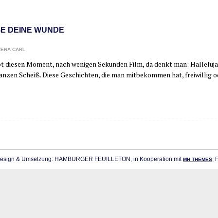
GE DEINE WUNDE
ENA CARL
bt die­sen Moment, nach weni­gen Sekun­den Film, da denkt man: Hal­le­lu­j
n­zen Scheiß. Die­se Geschich­ten, die man mit­be­kom­men hat, frei­wil­li
sign & Umsetzung: HAMBURGER FEUILLETON, in Kooperation mit
, 
MH THEMES