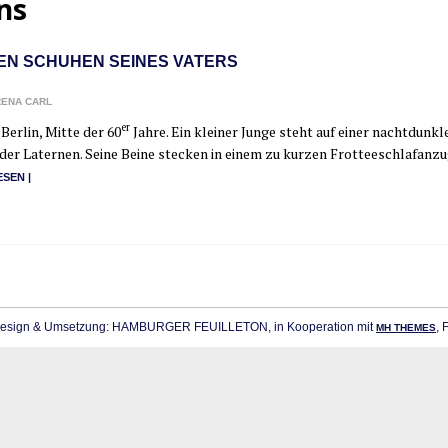
ns
DEN SCHUHEN SEINES VATERS
ENA CARL
er
er­­lin, Mit­te der 60
Jah­re. Ein klei­ner Jun­ge steht auf einer nacht­dunk­
der Later­nen. Sei­ne Bei­ne ste­cken in einem zu kur­zen Frot­tee­schlaf­an­z
ESEN |
sign & Umsetzung: HAMBURGER FEUILLETON, in Kooperation mit
, 
MH THEMES