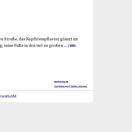
len Stra­ße, das Kopf­stein­pflas­ter glänzt im
ug, sei­ne Füße in den viel zu gro­ßen
… | WEI­
IMPRESSUM
DATENSCHUTZERKLÄRUNG
Frankfurt/M.