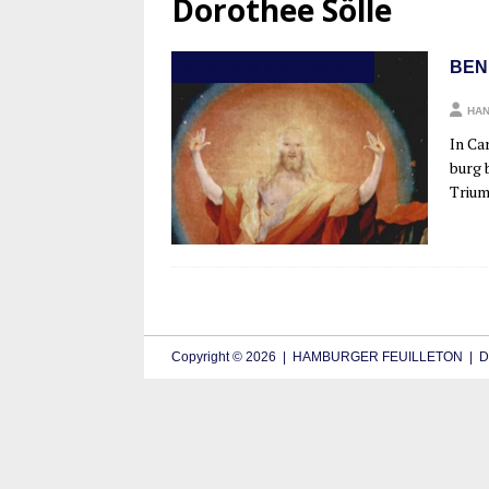
Dorothee Sölle
BEN
RELIGION & GESELLSCHAFT
HAN
In Car
burg b
Tri­u
Copyright © 2026 | HAMBURGER FEUILLETON | De