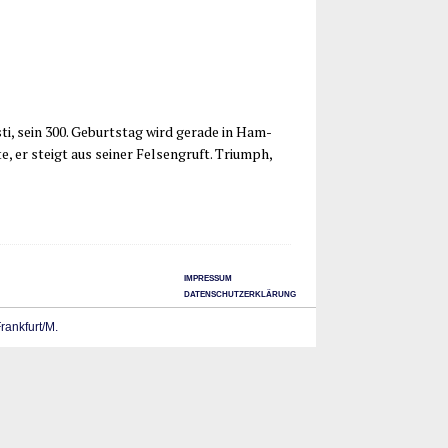
s­ti, sein 300. Geburts­tag wird gera­de in Ham­
 er steigt aus sei­ner Fel­sen­gruft. Tri­umph,
IMPRESSUM
DATENSCHUTZERKLÄRUNG
Frankfurt/M.