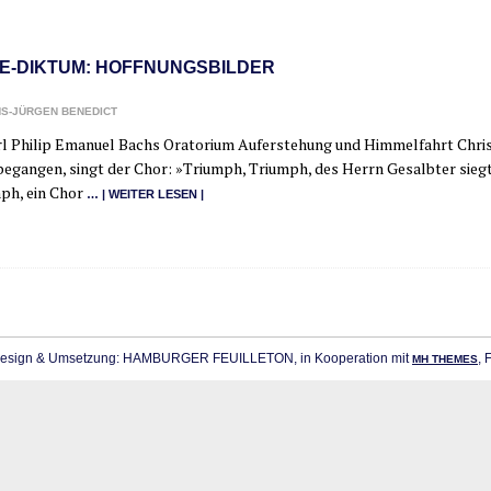
E-DIKTUM: HOFFNUNGSBILDER
S-JÜRGEN BENEDICT
l Phil­ip Ema­nu­el Bachs Ora­to­ri­um Auf­er­ste­hung und Him­mel­fahrt Chri
egan­gen, singt der Chor: »Tri­umph, Tri­umph, des Herrn Gesalb­ter sieg­te,
mph, ein Chor
… | WEI­TER LESEN |
sign & Umsetzung: HAMBURGER FEUILLETON, in Kooperation mit
, 
MH THEMES