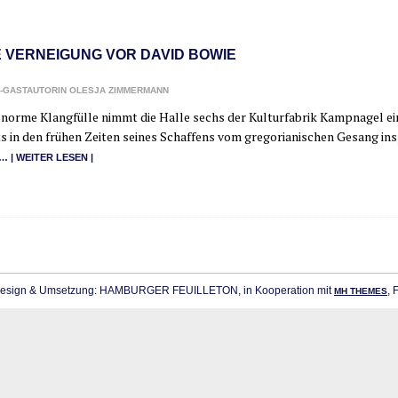
E VERNEIGUNG VOR DAVID BOWIE
-GASTAUTORIN OLESJA ZIMMERMANN
nor­me Klang­fül­le nimmt die Hal­le sechs der Kul­tur­fa­brik Kamp­na­gel ei
s in den frü­hen Zei­ten sei­nes Schaf­fens vom gre­go­ria­ni­schen Gesang i
… | WEI­TER LESEN |
sign & Umsetzung: HAMBURGER FEUILLETON, in Kooperation mit
, 
MH THEMES