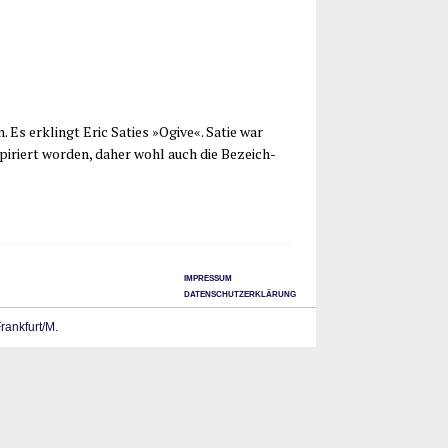
n. Es erklingt Eric Saties »Ogi­ve«. Satie war
nspi­riert wor­den, daher wohl auch die Bezeich­
IMPRESSUM
DATENSCHUTZERKLÄRUNG
Frankfurt/M.