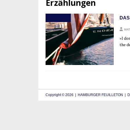
Erzählungen
DAS
LITERATUR
MAT
»I d
the de
Copyright © 2026 | HAMBURGER FEUILLETON | De