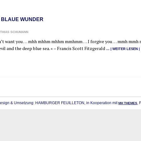
 BLAUE WUNDER
THIAS SCHUMANN
on’t want you … mhh mhhm mhhm mmhmm … I for­gi­ve you … mmh mm
vil and the deep blue sea. « – Fran­cis Scott Fitz­ge­rald
… | WEI­TER LESEN |
sign & Umsetzung: HAMBURGER FEUILLETON, in Kooperation mit
, 
MH THEMES