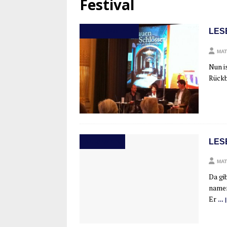
Festival
LES
KULTURPOLITIK
MAT
Nun is
Rück­
LES
ALLGEMEIN
MAT
Da gib
namen
Er
… |