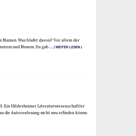
ri­gen Namen. Was bleibt davon? Vor allem der
kann­tem und Neu­em. Da gab
… | WEI­TER LESEN |
Ein Hil­des­hei­mer Lite­ra­tur­wis­sen­schaft­ler
die Autoren­le­sung nicht neu erfin­den kön­ne.