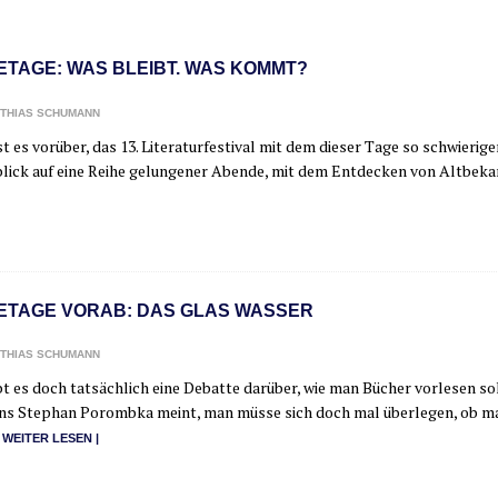
ETAGE: WAS BLEIBT. WAS KOMMT?
THIAS SCHUMANN
t es vor­über, das 13. Lite­ra­tur­fes­ti­val mit dem die­ser Tage so schwie­
blick auf eine Rei­he gelun­ge­ner Aben­de, mit dem Ent­de­cken von Alt­be­
ETAGE VORAB: DAS GLAS WASSER
THIAS SCHUMANN
t es doch tat­säch­lich eine Debat­te dar­über, wie man Bücher vor­le­sen soll. 
s Ste­phan Porombka meint, man müs­se sich doch mal über­le­gen, ob man 
 WEI­TER LESEN |