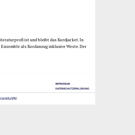
­ra­tur­pro­fi ist und bleibt das Kord­ja­cket. In
 Ensem­ble als Kord­an­zug inklu­si­ve Wes­te. Der
IMPRESSUM
DATENSCHUTZERKLÄRUNG
Frankfurt/M.