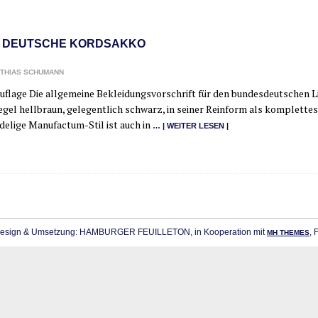
 DEUTSCHE KORDSAKKO
THIAS SCHUMANN
fla­ge Die all­ge­mei­ne Beklei­dungs­vor­schrift für den bun­des­deut­schen Lite
gel hell­braun, gele­gent­lich schwarz, in sei­ner Rein­form als kom­plet­tes
­de­li­ge Manu­­fac­­tum-Stil ist auch in
… | WEI­TER LESEN |
sign & Umsetzung: HAMBURGER FEUILLETON, in Kooperation mit
, 
MH THEMES