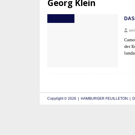
Georg Klein
DAS
ALLGEMEIN
MAT
Camou­
der Re
land­a
Copyright © 2026 | HAMBURGER FEUILLETON | De