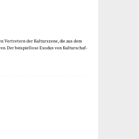
en Ver­tre­tern der Kul­tur­sze­ne, die aus dem
. Der bei­spiel­lo­se Exodus von Kul­tur­schaf­