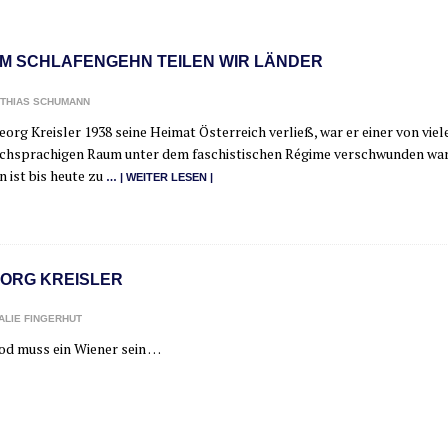
M SCHLAFENGEHN TEILEN WIR LÄNDER
THIAS SCHUMANN
org Kreis­ler 1938 sei­ne Hei­mat Öster­reich ver­ließ, war er einer von vie­l
ch­spra­chi­gen Raum unter dem faschis­ti­schen Régime ver­schwun­den waren
n ist bis heu­te zu
… | WEI­TER LESEN |
EORG KREISLER
ALIE FINGERHUT
od muss ein Wie­ner sein …