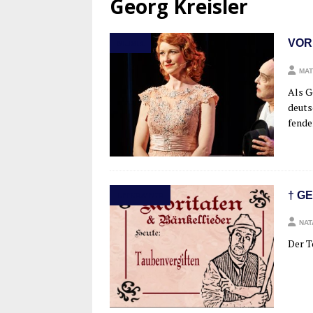
Georg Kreisler
VOR
MUSIK
MAT
Als Ge
deuts
fen­de
† G
LITERATUR
NAT
Der T