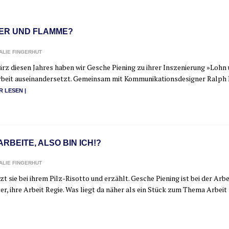
ER UND FLAMME?
ALIE FINGERHUT
rz die­sen Jah­res haben wir Gesche Piening zu ihrer Insze­nie­rung »Lohn 
eit aus­ein­an­der­setzt. Gemein­sam mit Kom­mu­ni­ka­ti­ons­de­si­gner Ralph
R LESEN |
ARBEITE, ALSO BIN ICH!?
ALIE FINGERHUT
zt sie bei ihrem Pilz-Riso­t­­to und erzählt. Gesche Piening ist bei der Arb
ter, ihre Arbeit Regie. Was liegt da näher als ein Stück zum The­ma Arbeit