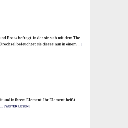
und Brot« befragt, in der sie sich mit dem The­
 Drech­sel beleuch­tet sie die­ses nun in einem
… |
eit und in ihrem Ele­ment. Ihr Ele­ment heißt
… | WEI­TER LESEN |