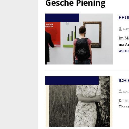
Gesche Piening
FEU
KULTURPOLITIK
NAT
Im Mä
ma Arb
WEI­TE
ICH 
RELIGION & GESELLSCHAFT
NAT
Da sit
Thea­