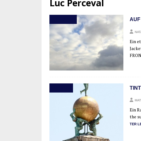
Luc Perceval
AUF
LITERATUR
NAT
Ein et
Jacket
FRON
TIN
THEATER
MAT
Ein Ra
the su
TER L