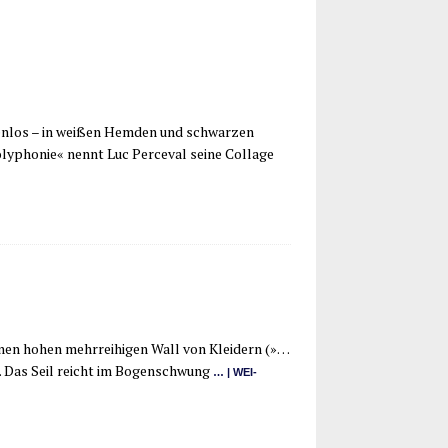
­ten­los – in wei­ßen Hem­den und schwar­zen
ly­pho­nie« nennt Luc Per­ce­val sei­ne Col­la­ge
inen hohen mehr­rei­hi­gen Wall von Klei­dern (»…
ilt. Das Seil reicht im Bogen­schwung
… | WEI­