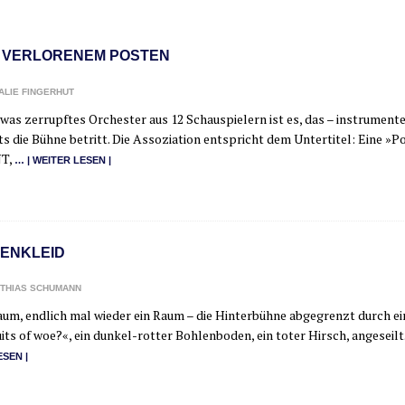
 VERLORENEM POSTEN
ALIE FINGERHUT
was zer­rupf­tes Orches­ter aus 12 Schau­spie­lern ist es, das – instru­men
s die Büh­ne betritt. Die Asso­zia­ti­on ent­spricht dem Unter­ti­tel: Eine »Po
T,
… | WEI­TER LESEN |
TENKLEID
THIAS SCHUMANN
um, end­lich mal wie­der ein Raum – die Hin­ter­büh­ne abge­grenzt durch e
its of woe?«, ein dun­kel-rot­­ter Boh­len­bo­den, ein toter Hirsch, ange­se
ESEN |