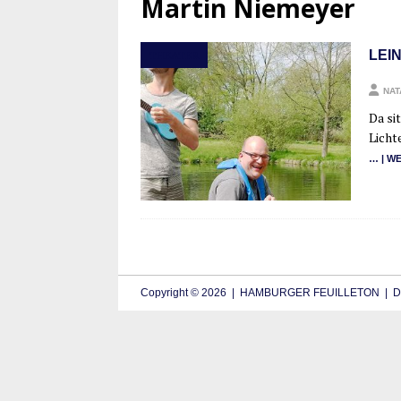
Martin Niemeyer
LEI
THEATER
NAT
Da si
Lich­t
… | WE
Copyright © 2026 | HAMBURGER FEUILLETON | De