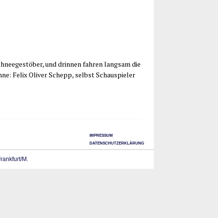
ee­ge­stö­ber, und drin­nen fah­ren lang­sam die
­ne: Felix Oli­ver Schepp, selbst Schau­spie­ler
IMPRESSUM
DATENSCHUTZERKLÄRUNG
Frankfurt/M.