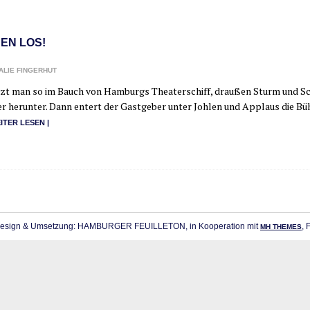
NEN LOS!
ALIE FINGERHUT
tzt man so im Bauch von Ham­burgs Thea­ter­schiff, drau­ßen Sturm und Schn
er her­un­ter. Dann entert der Gast­ge­ber unter Joh­len und Applaus die Büh
I­TER LESEN |
sign & Umsetzung: HAMBURGER FEUILLETON, in Kooperation mit
, 
MH THEMES