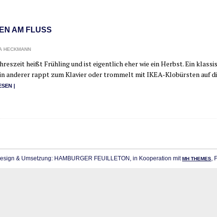
EN AM FLUSS
A HECKMANN
h­res­zeit heißt Früh­ling und ist eigent­lich eher wie ein Herbst. Ein klas­si­
in ande­rer rappt zum Kla­vier oder trom­melt mit IKEA-Klo­­bürs­­ten auf d
ESEN |
sign & Umsetzung: HAMBURGER FEUILLETON, in Kooperation mit
, 
MH THEMES