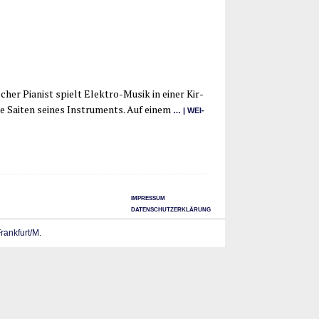
scher Pia­nist spielt Elek­­t­ro-Musik in einer Kir­
ie Sai­ten sei­nes Instru­ments. Auf einem
… | WEI­
IMPRESSUM
DATENSCHUTZERKLÄRUNG
Frankfurt/M.