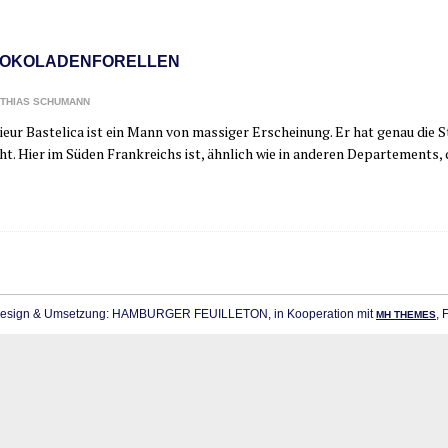
OKOLADENFORELLEN
THIAS SCHUMANN
eur Bas­te­li­ca ist ein Mann von mas­si­ger Erschei­nung. Er hat genau die S
t. Hier im Süden Frank­reichs ist, ähn­lich wie in ande­ren Depar­te­ments,
sign & Umsetzung: HAMBURGER FEUILLETON, in Kooperation mit
, 
MH THEMES