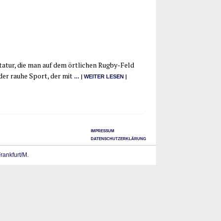
ta­tur, die man auf dem ört­li­chen Rug­­by-Feld
 der rau­he Sport, der mit
… | WEI­TER LESEN |
IMPRESSUM
DATENSCHUTZERKLÄRUNG
Frankfurt/M.