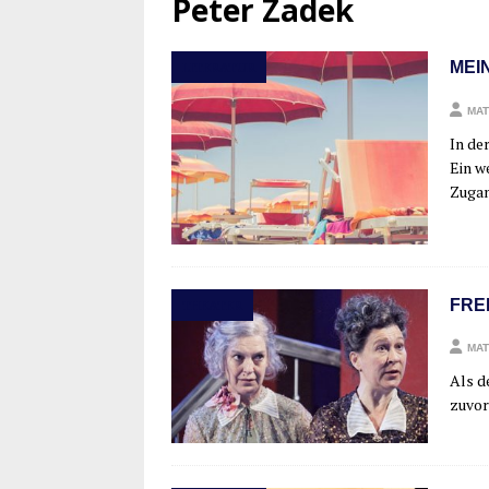
Peter Zadek
MEI
LITERATUR
MAT
In der
Ein w
Zuga
FRE
THEATER
MAT
Als de
zuvor 