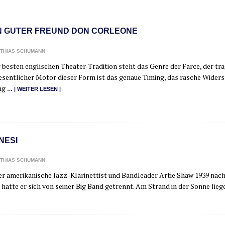
N GUTER FREUND DON CORLEONE
THIAS SCHUMANN
 bes­ten eng­li­schen The­a­­ter-Tra­­di­­ti­on steht das Gen­re der Far­ce, der t
esent­li­cher Motor die­ser Form ist das genaue Timing, das rasche Wider­s
ng
… | WEI­TER LESEN |
NESI
THIAS SCHUMANN
r ame­ri­ka­ni­sche Jazz-Kla­ri­­ne­t­­tist und Band­lea­der Artie Shaw 1939 na
hat­te er sich von sei­ner Big Band getrennt. Am Strand in der Son­ne lie­g