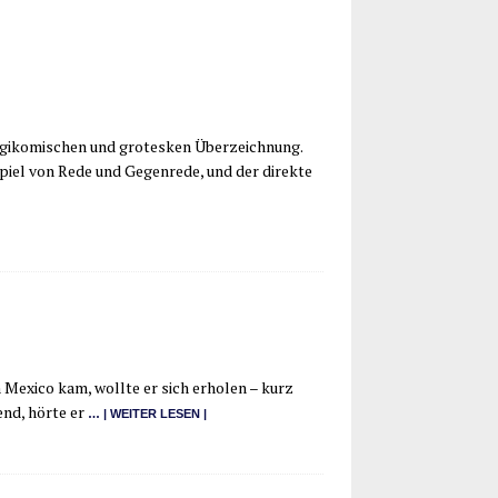
ra­gi­ko­mi­schen und gro­tes­ken Über­zeich­nung.
piel von Rede und Gegen­re­de, und der direk­te
ch Mexi­co kam, woll­te er sich erho­len – kurz
end, hör­te er
… | WEI­TER LESEN |