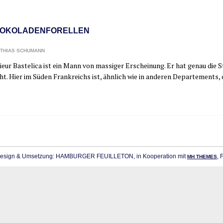
OKOLADENFORELLEN
THIAS SCHUMANN
eur Bas­te­li­ca ist ein Mann von mas­si­ger Erschei­nung. Er hat genau die S
t. Hier im Süden Frank­reichs ist, ähn­lich wie in ande­ren Depar­te­ments,
sign & Umsetzung: HAMBURGER FEUILLETON, in Kooperation mit
, 
MH THEMES