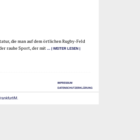
ta­tur, die man auf dem ört­li­chen Rug­­by-Feld
 der rau­he Sport, der mit
… | WEI­TER LESEN |
IMPRESSUM
DATENSCHUTZERKLÄRUNG
Frankfurt/M.