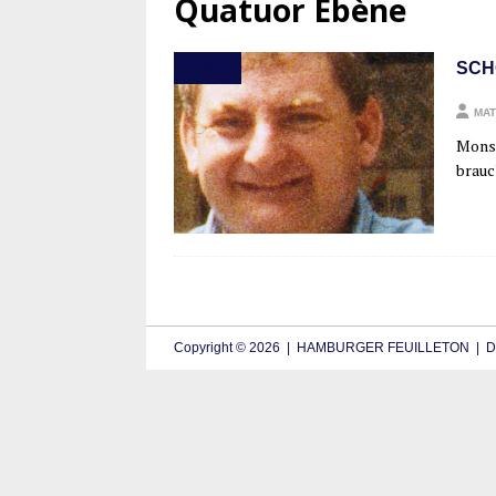
Quatuor Ébène
SCH
KUNST
MAT
Mon­si
brauch
Copyright © 2026 | HAMBURGER FEUILLETON | De