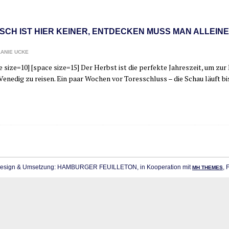
SCH IST HIER KEINER, ENTDECKEN MUSS MAN ALLEINE
ANIE UCKE
 size=10] [space size=15] Der Herbst ist die per­fek­te Jah­res­zeit, um zur K
Vene­dig zu rei­sen. Ein paar Wochen vor Tores­schluss – die Schau läuft b
sign & Umsetzung: HAMBURGER FEUILLETON, in Kooperation mit
, 
MH THEMES