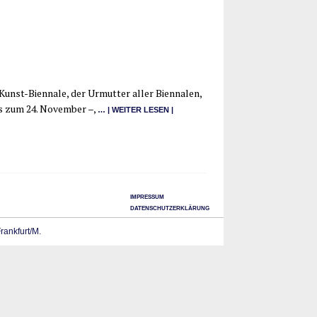
unst-Bien­na­­le, der Urmut­ter aller Bien­na­len,
is zum 24. Novem­ber –,
… | WEI­TER LESEN |
IMPRESSUM
DATENSCHUTZERKLÄRUNG
Frankfurt/M.