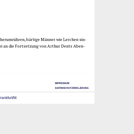
er­um­rüh­ren, bär­ti­ge Män­ner wie Ler­chen sin­
ei an die Fort­set­zung von Arthur Dents Aben­
IMPRESSUM
DATENSCHUTZERKLÄRUNG
Frankfurt/M.