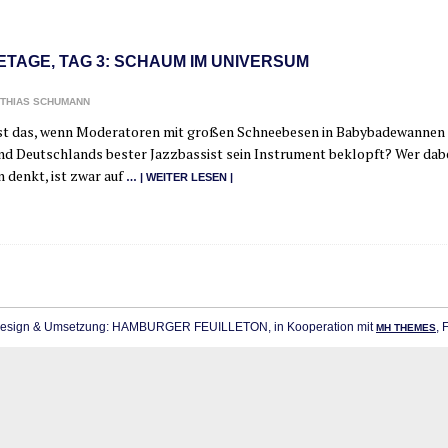
ETAGE, TAG 3: SCHAUM IM UNIVERSUM
THIAS SCHUMANN
t das, wenn Mode­ra­to­ren mit gro­ßen Schnee­be­sen in Baby­ba­de­wan­nen h
nd Deutsch­lands bes­ter Jazz­bas­sist sein Instru­ment beklopft? Wer dab
n denkt, ist zwar auf
… | WEI­TER LESEN |
sign & Umsetzung: HAMBURGER FEUILLETON, in Kooperation mit
, 
MH THEMES