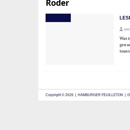
Roder
LES
LITERATUR
MAT
Was is
gen u
teu­er
Copyright © 2026 | HAMBURGER FEUILLETON | De