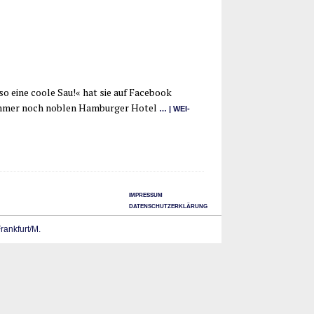
t so eine coo­le Sau!« hat sie auf Face­book
 im immer noch noblen Ham­bur­ger Hotel
… | WEI­
IMPRESSUM
DATENSCHUTZERKLÄRUNG
Frankfurt/M.