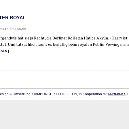
TER ROYAL
THIAS SCHUMANN
irgend­wie hat sie ja Recht, die Ber­li­ner Kol­le­gin Hati­ce Akyün. »Har­ry is
tet. Und tat­säch­lich raunt es bei­fäl­lig beim roya­len Public-Vie­­w­ing
ESEN |
sign & Umsetzung: HAMBURGER FEUILLETON, in Kooperation mit
, 
MH THEMES