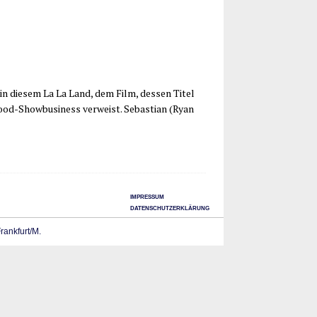
 in die­sem La La Land, dem Film, des­sen Titel
od-Show­­­bu­si­­ness ver­weist. Sebas­ti­an (Ryan
IMPRESSUM
DATENSCHUTZERKLÄRUNG
Frankfurt/M.