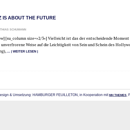
Z IS ABOUT THE FUTURE
THIAS SCHUMANN
ow] [su_​column size=»2/3«] Viel­leicht ist das der ent­schei­den­de Moment
 unver­fro­re­ne Wei­se auf die Leich­tig­keit von Sein und Schein des Hol­­ly­­wo
ng),
… | WEI­TER LESEN |
sign & Umsetzung: HAMBURGER FEUILLETON, in Kooperation mit
, 
MH THEMES