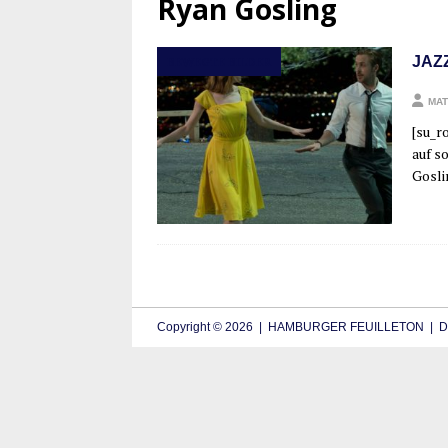
Ryan Gosling
JAZ
BEWEGTE BILDER
MAT
[su_​r
auf so
Gosli
Copyright © 2026 | HAMBURGER FEUILLETON | De