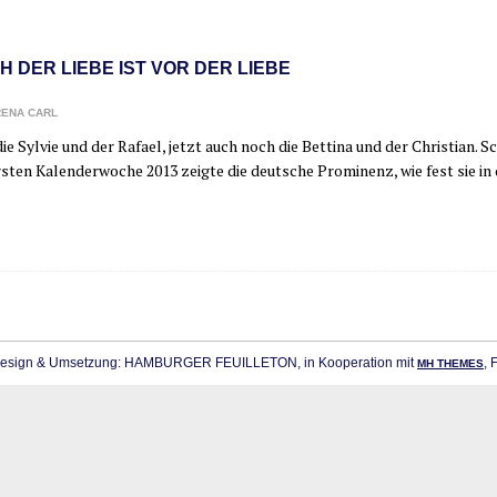
H DER LIEBE IST VOR DER LIEBE
ENA CARL
ie Syl­vie und der Rafa­el, jetzt auch noch die Bet­ti­na und der Chris­ti­an.
s­ten Kalen­der­wo­che 2013 zeig­te die deut­sche Pro­mi­nenz, wie fest sie in
sign & Umsetzung: HAMBURGER FEUILLETON, in Kooperation mit
, 
MH THEMES