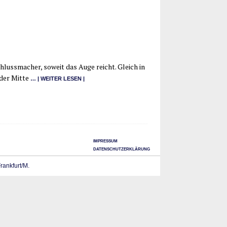
 Schluss­ma­cher, soweit das Auge reicht. Gleich in
 der Mit­te
… | WEI­TER LESEN |
IMPRESSUM
DATENSCHUTZERKLÄRUNG
Frankfurt/M.