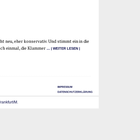
 neu, eher kon­ser­va­tiv. Und stimmt ein in die
ch ein­mal, die Klam­mer
… | WEI­TER LESEN |
IMPRESSUM
DATENSCHUTZERKLÄRUNG
Frankfurt/M.