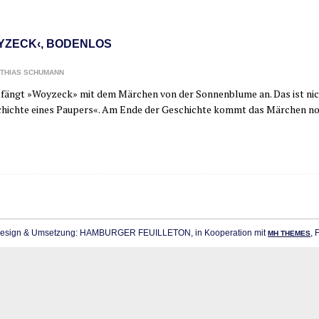
YZECK‹, BODENLOS
THIAS SCHUMANN
 fängt »Woy­zeck» mit dem Mär­chen von der Son­nen­blu­me an. Das ist nicht
hich­te eines Pau­pers«. Am Ende der Geschich­te kommt das Mär­chen no
sign & Umsetzung: HAMBURGER FEUILLETON, in Kooperation mit
, 
MH THEMES