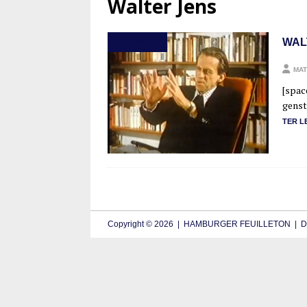
Walter Jens
WAL
LITERATUR
MAT
[spac
gens­t
TER L
Copyright © 2026 | HAMBURGER FEUILLETON | De