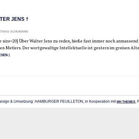
TER JENS †
THIAS SCHUMANN
e size=20] Über Wal­ter Jens zu reden, hie­ße fast immer noch anmas­send z
en Metiers. Der wort­ge­wal­ti­ge Intel­lek­tu­el­le ist ges­tern im grei­sen A
ESEN |
sign & Umsetzung: HAMBURGER FEUILLETON, in Kooperation mit
, 
MH THEMES