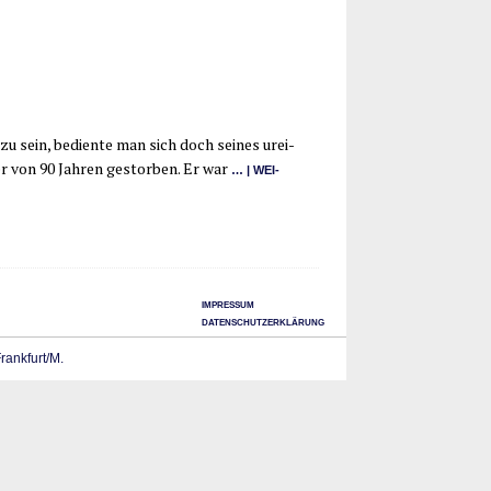
u sein, bedien­te man sich doch sei­nes urei­
lter von 90 Jah­ren gestor­ben. Er war
… | WEI­
IMPRESSUM
DATENSCHUTZERKLÄRUNG
Frankfurt/M.