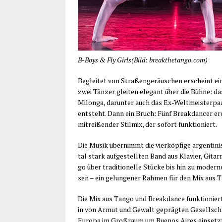
B-Boys & Fly Girls(Bild: breakthetango.com)
Beglei­tet von Stra­ßen­ge­räu­schen erscheint ei
zwei Tän­zer glei­ten ele­gant über die Büh­ne: das
Milon­ga, dar­un­ter auch das Ex-Welt­meis­ter­p
ent­steht. Dann ein Bruch: Fünf Break­dan­cer ero
mit­rei­ßen­der Stil­mix, der sofort funktioniert.
Die Musik über­nimmt die vier­köp­fi­ge argen­ti­n
tal stark auf­ge­stell­ten Band aus Kla­vier, Gita
go über tra­di­tio­nel­le Stü­cke bis hin zu moder
sen – ein gelun­ge­ner Rah­men für den Mix aus Ta
Die Mix aus Tan­go und Break­dance funk­tio­niert 
in von Armut und Gewalt gepräg­ten Gesell­schaf­
Euro­pa im Groß­raum um Bue­nos Aires ein­setz­t