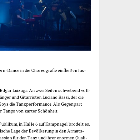
n-Dance in die Cho­reo­gra­fie ein­flie­ßen las­
Edgar Luiz­a­ga. An zwei Sei­len schwe­bend voll­
ger und Gitar­ris­ten Lucia­no Bas­si, der die
‑Boys die Tanz­per­for­mance. Als Gegen­part
er Tan­go von zar­ter Schönheit.
bli­kum, in Hal­le 6 auf Kamp­na­gel bro­delt es.
ti­sche Lage der Bevöl­ke­rung in den Armuts­
as­si­on für den Tanz und ihrer enor­men Qua­li­