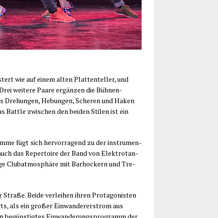
tert wie auf einem alten Plat­ten­tel­ler, und
 Drei wei­te­re Paa­re ergän­zen die Büh­nen-
aus Dre­hun­gen, Hebun­gen, Sche­ren und Haken
 Batt­le zwi­schen den bei­den Sti­len ist ein
tim­me fügt sich her­vor­ra­gend zu der instru­men­
st auch das Reper­toire der Band von Elek­tro­tan­
i­ge Club­at­mo­sphä­re mit Bar­ho­ckern und Tre­
tra­ße. Bei­de ver­lei­hen ihren Prot­ago­nis­ten
, als ein gro­ßer Ein­wan­de­rer­strom aus
in begüns­tig­tes Ein­wan­de­rungs­pro­gramm der