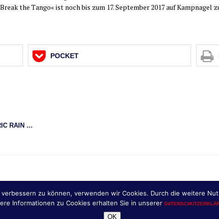
n »Break the Tan­go« ist noch bis zum 17. Sep­tem­ber 2017 auf Kamp­na­gel z
POCKET
RIC RAIN …
nd verbessern zu können, verwenden wir Cookies. Durch die weitere N
ere Informationen zu Cookies erhalten Sie in unserer
DATENSCHUTZERKLÄ
sign & Umsetzung: HAMBURGER FEUILLETON, in Kooperation mit
, 
MH THEMES
OK