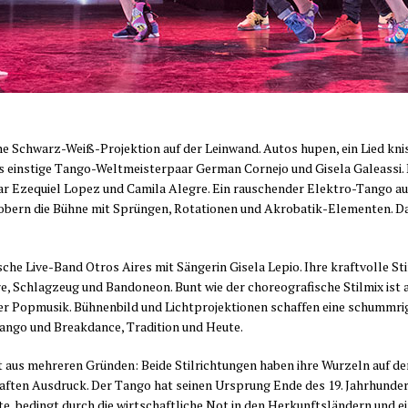
ne Schwarz-Weiß-Pro­jek­ti­on auf der Lein­wand. Autos hupen, ein Lied knis­
 eins­ti­ge Tan­go-Welt­meis­ter­paar Ger­man Cor­ne­jo und Gise­la Galeas­si.
aar Eze­quiel Lopez und Cami­la Aleg­re. Ein rau­schen­der Elek­tro-Tan­go 
bern die Büh­ne mit Sprün­gen, Rota­tio­nen und Akro­ba­tik-Ele­men­ten. Das
i­sche Live-Band Otros Aires mit Sän­ge­rin Gise­la Lepio. Ihre kraft­vol­le S
r­re, Schlag­zeug und Ban­do­ne­on. Bunt wie der cho­reo­gra­fi­sche Stil­mix i
­ner Pop­mu­sik. Büh­nen­bild und Licht­pro­jek­tio­nen schaf­fen eine schumm­r
n­go und Break­dance, Tra­di­ti­on und Heute.
aus meh­re­ren Grün­den: Bei­de Stil­rich­tun­gen haben ihre Wur­zeln auf der S
ten Aus­druck. Der Tan­go hat sei­nen Ursprung Ende des 19. Jahr­hun­derts
e, bedingt durch die wirt­schaft­li­che Not in den Her­kunfts­län­dern und e