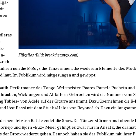
l­ga­
mit
o­reo­
le­r­as
n
ak­
On«
Flü­gel­los (Bild: breakthetango.com)
z­rich­
üh­ren nun die B‑Boys die Tän­ze­rin­nen, die wie­der­um Ele­men­te des Moder
nd laut. Im Publi­kum wird mit­ge­sun­gen und gewippt.
o­ba­tik-Per­for­mance des Tan­go-Welt­meis­ter-Paa­res Pame­la Pucheta und 
Schrau­ben, Wick­lun­gen und Abfal­lern. Gebro­chen wird die Num­mer vom Sän­
ning Tables« von Ade­le auf der Gitar­re anstimmt. Dazu über­neh­men die B
e und löst Bas­si mit dem Stück »Halo« von Bey­on­cé ab. Dazu ein lang­sa­m
d einem letz­ten Batt­le endet die Show. Die Tän­zer stür­men ins toben­de Pu
r­ne­jo und Björn »Buz« Mei­er gelingt es zwar nur im Ansatz, die dra­ma­
aus der Bronx wie­der­zu­ge­ben. Den­noch haben sie das Publi­kum mit ihrer P