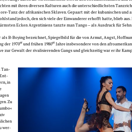
ach­ten mit ihren diver­sen Kul­tu­ren auch die unter­schied­lichs­ten Tanz­ric
lo­re-Tanz der afri­ka­ni­schen Skla­ven. Gepaart mit der kuba­ni­schen und a
ohl­stand jedoch, den sich vie­le der Ein­wan­de­rer erhofft hat­te, blieb 
en ärms­ten Ecken Argen­ti­ni­ens tanz­te man Tan­go – als Aus­druck für Seh
 als B‑Boying bezeich­net, Spie­gel­bild für die von Armut, Angst, Hoff­nun
er
er
ng der 1970
und frü­hen 1980
Jah­re ins­be­son­de­re von den afro­ame­ri­k
ve zur Gewalt der riva­li­sie­ren­den Gangs und gleich­zei­tig war er ihr Kam
n Tan­
 Ent­
ern, in
e
a­gen
­gen. Zu
Rum­bo«
ziv
li­chen
zu wer­