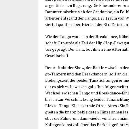
argen­ti­ni­schen Regie­rung. Die Ein­wan­de­rer br
Dar­un­ter misch­te sich der Can­dom­be, ein Folk­
ar­bei­ter ent­stand der Tan­go. Der Traum von W
vier­tel quol­len über. Hier auf der Stra­ße in d
Wie der Tan­go war auch der Break­dance, frü­her
schaft. Er wur­de als Teil der Hip-Hop-Bewe­gu
tos geprägt. Der Tanz bot ihnen eine Alter­na­ti­
Gesellschaft.
Der Auf­takt der Show, der Batt­le zwi­schen de
go-Tän­zern und den Break­dan­cern, soll an die
ste­hungs­zeit der bei­den Tanz­rich­tun­gen erin­n
der es sich zu bewei­sen galt. Ihm fol­gen wei­te­r
Wech­sel zwi­schen Tan­go und Break­dance-Ein­l
bis hin zur Ver­schmel­zung bei­der Tanz­rich­tun
Elek­to-Tan­go Klas­si­ker wie Otros Aires »Sin 
glei­ten die knapp beklei­de­ten Tän­ze­rin­nen las­
über die Büh­ne, um dann wie­der von ihren männ­
Kol­le­gen kunst­voll über das Par­kett geführt 