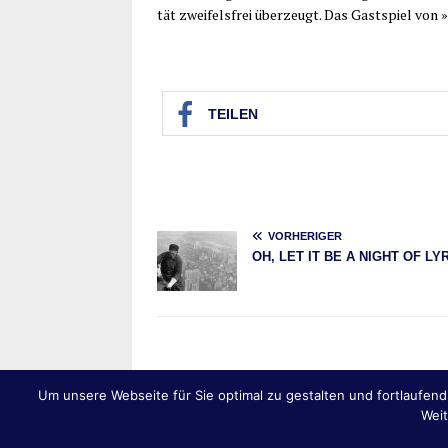
tät zwei­fels­frei über­zeugt. Das Gast­spiel vo
TEI­LEN
VORHERIGER
OH, LET IT BE A NIGHT OF LY
Um unsere Webseite für Sie optimal zu gestalten und fortlaufe
Weit
Copyright © 2026 | HAMBURGER FEUILLETON | De