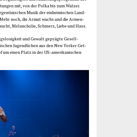
h­tun­gen mit, von der Pol­ka bis zum Wal­zer.
rgen­ti­ni­schen Musik der ein­hei­mi­schen Land­
aus. Mehr noch, die Armut wuchs und die Armen­
n­sucht, Melan­cho­lie, Schmerz, Lie­be und Hass.
gs­lo­sig­keit und Gewalt gepräg­te Gesell­
a­ni­schen Jugend­li­chen aus den New Yor­ker Get­
pf um einen Platz in der US-ame­ri­ka­ni­schen