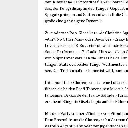
den. Klas­si­sche Tanz­schrit­te flie­ßen über in Co
das, der Königs­dis­zi­plin des Tan­gos. Gepaart 
Spa­gat­s­prün­gen und Sal­tos ent­wi­ckelt die Ch
gra­fie eine ganz eige­ne Dynamik.
Zu moder­nen Pop-Klas­si­kern wie Chris­ti­na Agui­
»Ain’t No Other Man« oder Bey­on­cés »Cra­zy I
Love« leis­ten die B‑Boys eine umwer­fen­de Bre
dance-Per­for­mance. Zu Radio-Hits wie »Lean 
von Major Lazer ver­ei­nen die Tän­zer bei­de Tan
tun­gen. Statt den bei­den Tan­go-Welt­meis­tern f
sen. Das Trei­ben auf der Büh­ne ist wild, bunt u
Höhe­punkt der Cho­reo­gra­fie ist eine Luft­akr
füh­ren die bei­den Pro­fi-Tän­zer einen Mix aus 
lang­sa­men Akkor­de der Pia­no-Bal­la­de »Tur­
erscheint Sän­ge­rin Gise­la Lepio auf der Büh­n
Mit dem Par­ty­kra­cher »Tim­ber« von Pit­bull un
Dem Ensem­ble um die Cho­reo­gra­fen Ger­man Co
vier­teln Argen­ti­ni­ens oder der Jugend­li­chen 