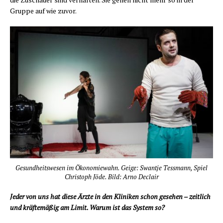
Grup­pe auf wie zuvor.
Gesund­heits­we­sen im Öko­no­mie­wahn. Gei­ge: Swant­je Tess­mann, Spiel
Chris­toph Jöde. Bild: Arno Declair
Jeder von uns hat die­se Ärz­te in den Kli­ni­ken schon gese­hen – zeit­lich
und kräf­te­mä­ßig am Limit. War­um ist das Sys­tem so?