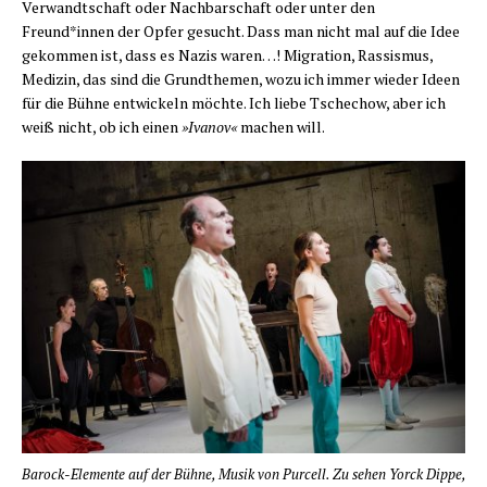
Ver­wandt­schaft oder Nach­bar­schaft oder unter den
Freund*innen der Opfer gesucht. Dass man nicht mal auf die Idee
gekom­men ist, dass es Nazis waren…! Migra­ti­on, Ras­sis­mus,
Medi­zin, das sind die Grund­the­men, wozu ich immer wie­der Ideen
für die Büh­ne ent­wi­ckeln möch­te. Ich lie­be Tschechow, aber ich
weiß nicht, ob ich einen
»Iva­nov«
machen will.
Barock-Ele­men­te auf der Büh­ne, Musik von Pur­cell. Zu sehen Yorck Dippe,