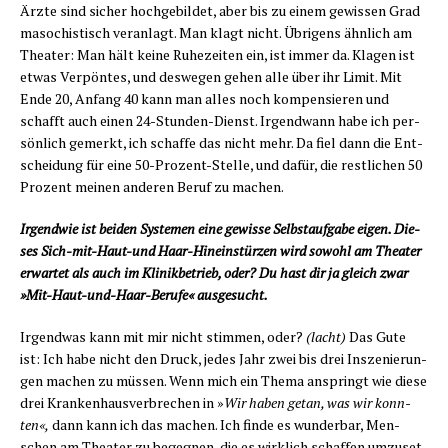
Ärz­te sind sicher hoch­ge­bil­det, aber bis zu einem gewis­sen Grad
maso­chis­tisch ver­an­lagt. Man klagt nicht. Übri­gens ähn­lich am
Thea­ter: Man hält kei­ne Ruhe­zei­ten ein, ist immer da. Kla­gen ist
etwas Ver­pön­tes, und des­we­gen gehen alle über ihr Limit. Mit
Ende 20, Anfang 40 kann man alles noch kom­pen­sie­ren und
schafft auch einen 24-Stun­den-Dienst. Irgend­wann habe ich per­
sön­lich gemerkt, ich schaf­fe das nicht mehr. Da fiel dann die Ent­
schei­dung für eine 50-Pro­zent-Stel­le, und dafür, die rest­li­chen 50
Pro­zent mei­nen ande­ren Beruf zu machen.
Irgend­wie ist bei­den Sys­te­men eine gewis­se Selbst­auf­ga­be eigen. Die­
ses Sich-mit-Haut-und Haar-Hin­ein­stür­zen wird sowohl am Thea­ter
erwar­tet als auch im Kli­nik­be­trieb, oder? Du hast dir ja gleich zwar
»Mit-Haut-und-Haar-Beru­fe« ausgesucht.
Irgend­was kann mit mir nicht stim­men, oder?
(lacht)
Das Gute
ist: Ich habe nicht den Druck, jedes Jahr zwei bis drei Insze­nie­run­
gen machen zu müs­sen. Wenn mich ein The­ma anspringt wie die­se
drei Kran­ken­haus­ver­bre­chen in »
Wir haben getan, was wir konn­
ten«,
dann kann ich das machen. Ich fin­de es wun­der­bar, Men­
schen am Thea­ter zu begeg­nen, die es wirk­lich schaf­fen umzu­set­