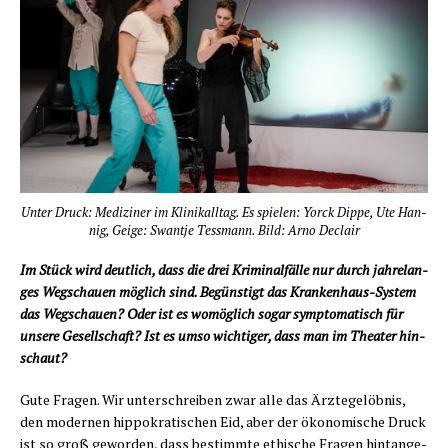
Unter Druck: Medi­zi­ner im Kli­nik­all­tag. Es spie­len: Yorck Dippe, Ute Han­
nig, Gei­ge: Swant­je Tess­mann. Bild: Arno Declair
Im Stück wird deut­lich, dass die drei Kri­mi­nal­fäl­le nur durch jah­re­lan­
ges Weg­schau­en mög­lich sind. Begüns­tigt das Kran­ken­haus-Sys­tem
das Weg­schau­en? Oder ist es womög­lich sogar sym­pto­ma­tisch für
unse­re Gesell­schaft? Ist es umso wich­ti­ger, dass man im Thea­ter hin­
schaut?
Gute Fra­gen. Wir unter­schrei­ben zwar alle das Ärz­te­ge­löb­nis,
den moder­nen hip­po­kra­ti­schen Eid, aber der öko­no­mi­sche Druck
ist so groß gewor­den, dass bestimm­te ethi­sche Fra­gen hint­an­ge­