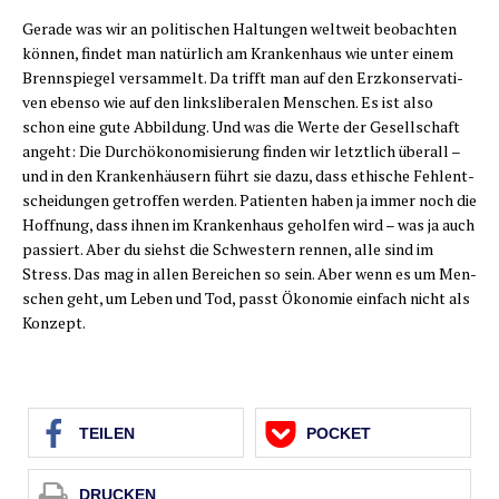
Gera­de was wir an poli­ti­schen Hal­tun­gen welt­weit beob­ach­ten
kön­nen, fin­det man natür­lich am Kran­ken­haus wie unter einem
Brenn­spie­gel ver­sam­melt. Da trifft man auf den Erz­kon­ser­va­ti­
ven eben­so wie auf den links­li­be­ra­len Men­schen. Es ist also
schon eine gute Abbil­dung. Und was die Wer­te der Gesell­schaft
angeht: Die Durch­öko­no­mi­sie­rung fin­den wir letzt­lich über­all –
und in den Kran­ken­häu­sern führt sie dazu, dass ethi­sche Fehl­ent­
schei­dun­gen getrof­fen wer­den. Pati­en­ten haben ja immer noch die
Hoff­nung, dass ihnen im Kran­ken­haus gehol­fen wird – was ja auch
pas­siert. Aber du siehst die Schwes­tern ren­nen, alle sind im
Stress. Das mag in allen Berei­chen so sein. Aber wenn es um Men­
schen geht, um Leben und Tod, passt Öko­no­mie ein­fach nicht als
Konzept.
TEI­LEN
POCKET
DRU­CKEN