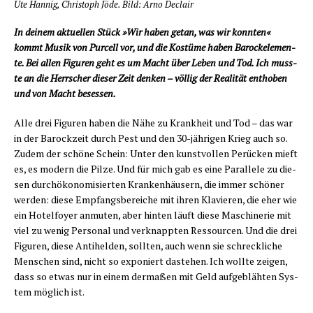
Ute Han­nig, Chris­toph Jöde. Bild: Arno Declair
In dei­nem aktu­el­len Stück »Wir haben getan, was wir konn­ten«
kommt Musik von Pur­cell vor, und die Kos­tü­me haben Barock­ele­men­
te. Bei allen Figu­ren geht es um Macht über Leben und Tod. Ich muss­
te an die Herr­scher die­ser Zeit den­ken – völ­lig der Rea­li­tät ent­ho­ben
und von Macht besessen.
Alle drei Figu­ren haben die Nähe zu Krank­heit und Tod – das war
in der Barock­zeit durch Pest und den 30-jäh­ri­gen Krieg auch so.
Zudem der schö­ne Schein: Unter den kunst­vol­len Perü­cken mieft
es, es modern die Pil­ze. Und für mich gab es eine Par­al­le­le zu die­
sen durch­öko­no­mi­sier­ten Kran­ken­häu­sern, die immer schö­ner
wer­den: die­se Emp­fangs­be­rei­che mit ihren Kla­vie­ren, die eher wie
ein Hotel­foy­er anmu­ten, aber hin­ten läuft die­se Maschi­ne­rie mit
viel zu wenig Per­so­nal und ver­knapp­ten Res­sour­cen. Und die drei
Figu­ren, die­se Anti­hel­den, soll­ten, auch wenn sie schreck­li­che
Men­schen sind, nicht so expo­niert daste­hen. Ich woll­te zei­gen,
dass so etwas nur in einem der­ma­ßen mit Geld auf­ge­bläh­ten Sys­
tem mög­lich ist.