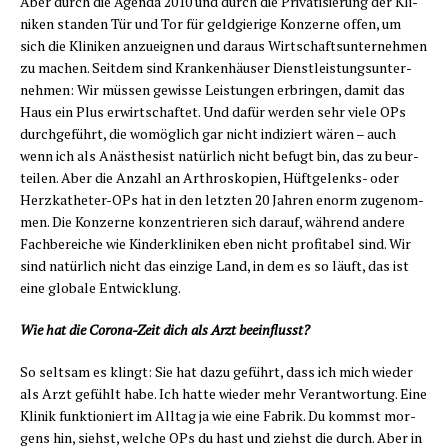
Aber durch die Agen­da 2010 und durch die Pri­va­ti­sie­rung der Kli­
ni­ken stan­den Tür und Tor für geld­gie­ri­ge Kon­zer­ne offen, um
sich die Kli­ni­ken anzu­eig­nen und dar­aus Wirt­schafts­un­ter­neh­men
zu machen. Seit­dem sind Kran­ken­häu­ser Dienst­leis­tungs­un­ter­
neh­men: Wir müs­sen gewis­se Leis­tun­gen erbrin­gen, damit das
Haus ein Plus erwirt­schaf­tet. Und dafür wer­den sehr vie­le OPs
durch­ge­führt, die womög­lich gar nicht indi­ziert wären – auch
wenn ich als Anäs­the­sist natür­lich nicht befugt bin, das zu beur­
tei­len. Aber die Anzahl an Arthro­sko­pien, Hüft­ge­lenks- oder
Herz­ka­the­ter-OPs hat in den letz­ten 20 Jah­ren enorm zuge­nom­
men. Die Kon­zer­ne kon­zen­trie­ren sich dar­auf, wäh­rend ande­re
Fach­be­rei­che wie Kin­der­kli­ni­ken eben nicht pro­fi­ta­bel sind. Wir
sind natür­lich nicht das ein­zi­ge Land, in dem es so läuft, das ist
eine glo­ba­le Entwicklung.
Wie hat die Coro­na-Zeit dich als Arzt beeinflusst?
So selt­sam es klingt: Sie hat dazu geführt, dass ich mich wie­der
als Arzt gefühlt habe. Ich hat­te wie­der mehr Ver­ant­wor­tung. Eine
Kli­nik funk­tio­niert im All­tag ja wie eine Fabrik. Du kommst mor­
gens hin, siehst, wel­che OPs du hast und ziehst die durch. Aber in