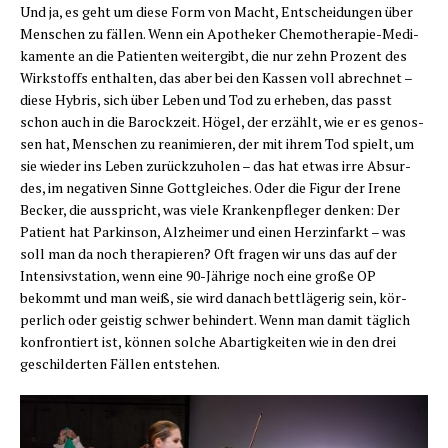
Und ja, es geht um die­se Form von Macht, Ent­schei­dun­gen über
Men­schen zu fäl­len. Wenn ein Apo­the­ker Che­mo­the­ra­pie-Medi­
ka­men­te an die Pati­en­ten wei­ter­gibt, die nur zehn Pro­zent des
Wirk­stoffs ent­hal­ten, das aber bei den Kas­sen voll abrech­net –
die­se Hybris, sich über Leben und Tod zu erhe­ben, das passt
schon auch in die Barock­zeit. Högel, der erzählt, wie er es genos­
sen hat, Men­schen zu reani­mie­ren, der mit ihrem Tod spielt, um
sie wie­der ins Leben zurück­zu­ho­len – das hat etwas irre Absur­
des, im nega­ti­ven Sin­ne Gott­glei­ches. Oder die Figur der Ire­ne
Becker, die aus­spricht, was vie­le Kran­ken­pfle­ger den­ken: Der
Pati­ent hat Par­kin­son, Alz­hei­mer und einen Herz­in­farkt – was
soll man da noch the­ra­pie­ren? Oft fra­gen wir uns das auf der
Inten­siv­sta­ti­on, wenn eine 90-Jäh­ri­ge noch eine gro­ße OP
bekommt und man weiß, sie wird danach bett­lä­ge­rig sein, kör­
per­lich oder geis­tig schwer behin­dert. Wenn man damit täg­lich
kon­fron­tiert ist, kön­nen sol­che Abar­tig­kei­ten wie in den drei
geschil­der­ten Fäl­len entstehen.