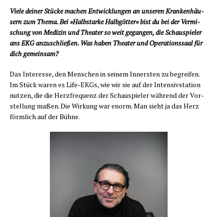
Vie­le dei­ner Stü­cke machen Ent­wick­lun­gen an unse­ren Kran­ken­häu­
sern zum The­ma. Bei »Halb­star­ke Halb­göt­ter« bist du bei der Ver­mi­
schung von Medi­zin und Thea­ter so weit gegan­gen, die Schau­spie­ler
ans EKG anzu­schlie­ßen. Was haben Thea­ter und Ope­ra­ti­ons­saal für
dich gemeinsam?
Das Inter­es­se, den Men­schen in sei­nem Inners­ten zu begrei­fen.
Im Stück waren es Life-EKGs, wie wir sie auf der Inten­siv­sta­ti­on
nut­zen, die die Herz­fre­quenz der Schau­spie­ler wäh­rend der Vor­
stel­lung maßen. Die Wir­kung war enorm. Man sieht ja das Herz
förm­lich auf der Bühne.