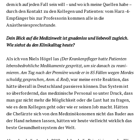
dem ich auf jeden Fall sein will – und wo ich mei­ne Quel­len habe –
durch den Kon­takt zu den Kol­le­gen und Pati­en­ten: vom Harz-4-
Emp­fän­ger bis zur Pro­fes­so­rin kom­men alle in die
Anästhesiesprechstunde.
Dein Blick auf die Medi­zin­welt ist gna­den­los und lie­be­voll zugleich.
Wie siehst du den Kli­nik­all­tag heute?
Als ich von Niels Högel las
(Der Kran­ken­pfle­ger hat­te Pati­en­ten
lebens­be­droh­li­che Medi­ka­men­te gespritzt, um sie danach zu reani­
mie­ren. Am Tag nach der Pre­miè­re wur­de er in 85 Fäl­len wegen Mor­des
schul­dig gespro­chen, Anm. d. Red)
, war mei­ne ers­te Reak­ti­on, das
hät­te über­all in Deutsch­land pas­sie­ren kön­nen. Das Sys­tem ist
so über­for­dernd, das medi­zi­ni­sche Per­so­nal so unter Druck, dass
man gar nicht mehr die Mög­lich­keit oder die Lust hat zu fra­gen,
wie es dem Kol­le­gen geht oder wie er sei­nen Job macht. Hät­ten
die Chef­ärz­te sich von den Medi­zin­öko­no­men nicht das Ruder aus
der Hand neh­men las­sen, hät­ten wir heu­te viel­leicht wirk­lich das
bes­te Gesund­heits­sys­tem der Welt.