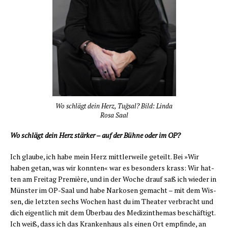
Wo schlägt dein Herz, Tuğ­sal? Bild: Lin­da
Rosa Saal
Wo schlägt dein Herz stär­ker – auf der Büh­ne oder im OP?
Ich glau­be, ich habe mein Herz mitt­ler­wei­le geteilt. Bei »Wir
haben getan, was wir konn­ten« war es beson­ders krass: Wir hat­
ten am Frei­tag Pre­miè­re, und in der Woche drauf saß ich wie­der in
Müns­ter im OP-Saal und habe Nar­ko­sen gemacht – mit dem Wis­
sen, die letz­ten sechs Wochen hast du im Thea­ter ver­bracht und
dich eigent­lich mit dem Über­bau des Medi­zin­the­mas beschäf­tigt.
Ich weiß, dass ich das Kran­ken­haus als einen Ort emp­fin­de, an