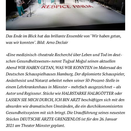
Das Ende im Blick hat das brillante Ensemble von "Wir haben getan,
was wir konnten". Bild: Arno Declair
»Eine medi­zi­nisch-thea­tra­le Recher­ché über Leben und Tod im deut­
schen Gesund­heits­we­sen« nennt Tuğ­sal Moğul sei­nen aktu­el­len
Abend WIR HABEN GETAN, WAS WIR KONNTEN im Maler­saal des
Deut­schen Schau­spiel­hau­ses Ham­burg. Der diplo­mier­te Schau­spie­ler,
Anäs­the­sist und Not­arzt arbei­tet neben sei­ner 50-Pro­zent-Stel­le in
einem Lehr­kran­ken­haus in Müns­ter – mehr­fach aus­ge­zeich­net – als
Autor und Regis­seur. Stü­cke wie HALBSTARKE HALBGÖTTER oder
LASSEN SIE MICH DURCH, ICH BIN ARZT beschäf­ti­gen sich mit den
absur­den wie dra­ma­ti­schen Umstän­den, die ein durch­öko­no­mi­sier­tes
Gesund­heits­sys­tem mit sich bringt. Die Urauf­füh­rung sei­nes neu­es­ten
Stü­ckes DEUTSCHE ÄRZTE GRENZENLOS ist für den 26. Janu­ar
2021 am Thea­ter Müns­ter geplant.