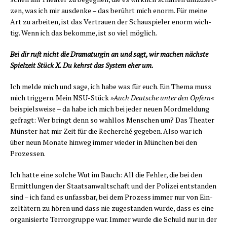
zen, was ich mir aus­den­ke – das berührt mich enorm. Für mei­ne
Art zu arbei­ten, ist das Ver­trau­en der Schau­spie­ler enorm wich­
tig. Wenn ich das bekom­me, ist so viel möglich.
Bei dir ruft nicht die Dra­ma­tur­gin an und sagt, wir machen nächs­te
Spiel­zeit Stück X. Du kehrst das Sys­tem eher um.
Ich mel­de mich und sage, ich habe was für euch. Ein The­ma muss
mich trig­gern. Mein NSU-Stück
»Auch Deut­sche unter den Opfern«
bei­spiels­wei­se – da habe ich mich bei jeder neu­en Mord­mel­dung
gefragt: Wer bringt denn so wahl­los Men­schen um? Das Thea­ter
Müns­ter hat mir Zeit für die Recher­ché gege­ben. Also war ich
über neun Mona­te hin­weg immer wie­der in Mün­chen bei den
Prozessen.
Ich hat­te eine sol­che Wut im Bauch: All die Feh­ler, die bei den
Ermitt­lun­gen der Staats­an­walt­schaft und der Poli­zei ent­stan­den
sind – ich fand es unfass­bar, bei dem Pro­zess immer nur von Ein­
zel­tä­tern zu hören und dass nie zuge­stan­den wur­de, dass es eine
orga­ni­sier­te Ter­ror­grup­pe war. Immer wur­de die Schuld nur in der