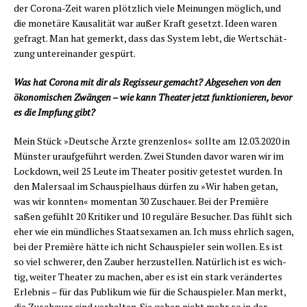
der Coro­na-Zeit waren plötz­lich vie­le Mei­nun­gen mög­lich, und
die mone­tä­re Kau­sa­li­tät war außer Kraft gesetzt. Ideen waren
gefragt. Man hat gemerkt, dass das Sys­tem lebt, die Wert­schät­
zung unter­ein­an­der gespürt.
Was hat Coro­na mit dir als Regis­seur gemacht? Abge­se­hen von den
öko­no­mi­schen Zwän­gen – wie kann Thea­ter jetzt funk­tio­nie­ren, bevor
es die Imp­fung gibt?
Mein Stück »Deut­sche Ärz­te gren­zen­los« soll­te am 12.03.2020 in
Müns­ter urauf­ge­führt wer­den. Zwei Stun­den davor waren wir im
Lock­down, weil 25 Leu­te im Thea­ter posi­tiv getes­tet wur­den. In
den Maler­saal im Schau­spiel­haus dür­fen zu »Wir haben getan,
was wir konn­ten« momen­tan 30 Zuschau­er. Bei der Pre­miè­re
saßen gefühlt 20 Kri­ti­ker und 10 regu­lä­re Besu­cher. Das fühlt sich
eher wie ein münd­li­ches Staats­examen an. Ich muss ehr­lich sagen,
bei der Pre­miè­re hät­te ich nicht Schau­spie­ler sein wol­len. Es ist
so viel schwe­rer, den Zau­ber her­zu­stel­len. Natür­lich ist es wich­
tig, wei­ter Thea­ter zu machen, aber es ist ein stark ver­än­der­tes
Erleb­nis – für das Publi­kum wie für die Schau­spie­ler. Man merkt,
die Zuschau­er sind ver­hal­ten. Sie gehen nicht mehr so in der