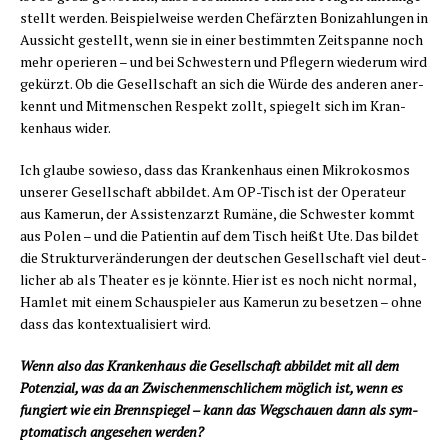
stellt wer­den. Bei­spiel­wei­se wer­den Chef­ärz­ten Boni­zah­lun­gen in
Aus­sicht gestellt, wenn sie in einer bestimm­ten Zeit­span­ne noch
mehr ope­rie­ren – und bei Schwes­tern und Pfle­gern wie­der­um wird
gekürzt. Ob die Gesell­schaft an sich die Wür­de des ande­ren aner­
kennt und Mit­men­schen Respekt zollt, spie­gelt sich im Kran­
ken­haus wider.
Ich glau­be sowie­so, dass das Kran­ken­haus einen Mikro­kos­mos
unse­rer Gesell­schaft abbil­det. Am OP-Tisch ist der Ope­ra­teur
aus Kame­run, der Assis­tenz­arzt Rumä­ne, die Schwes­ter kommt
aus Polen – und die Pati­en­tin auf dem Tisch heißt Ute. Das bil­det
die Struk­tur­ver­än­de­run­gen der deut­schen Gesell­schaft viel deut­
li­cher ab als Thea­ter es je könn­te. Hier ist es noch nicht nor­mal,
Ham­let mit einem Schau­spie­ler aus Kame­run zu beset­zen – ohne
dass das kon­tex­tua­li­siert wird.
Wenn also das Kran­ken­haus die Gesell­schaft abbil­det mit all dem
Poten­zi­al, was da an Zwi­schen­mensch­li­chem mög­lich ist, wenn es
fun­giert wie ein Brenn­spie­gel – kann das Weg­schau­en dann als sym­
pto­ma­tisch ange­se­hen werden?