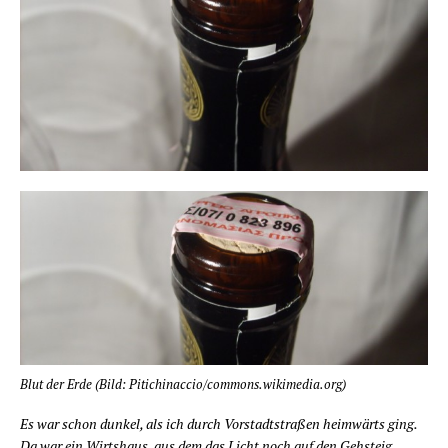
Blut der Erde (Bild: Pitichinaccio/commons.wikimedia.org)
Es war schon dun­kel, als ich durch Vor­stadt­stra­ßen heim­wärts ging.
Da war ein Wirts­haus, aus dem das Licht noch auf den Geh­steig