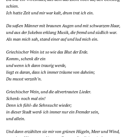
schien.
Ich hat­te Zeit und mir war kalt, drum trat ich ein.
Da saßen Män­ner mit brau­nen Augen und mit schwar­zem Haar,
und aus der Juke­box erklang Musik, die fremd und süd­lich war.
Als man mich sah, stand einer auf und lud mich ein.
Grie­chi­scher Wein ist so wie das Blut der Erde.
Komm‹, schenk dir ein
und wenn ich dann trau­rig werde,
liegt es dar­an, dass ich immer träu­me von daheim;
Du musst verzeih’n.
Grie­chi­scher Wein, und die alt­ver­trau­ten Lieder.
Schenk‹ noch mal ein!
Denn ich fühl‹ die Sehn­sucht wieder;
in die­ser Stadt werd‹ ich immer nur ein Frem­der sein,
und allein.
Und dann erzähl­ten sie mir von grü­nen Hügeln, Meer und Wind,