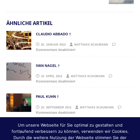
ÄHNLICHE ARTIKEL
CLAUDIO ABBADO †
20. JANUAR 2014
MATTHIAS SCHUMANN
Kommentare deaktiviert
IVAN NAGEL †
10. APRIL 2012
MATTHIAS SCHUMANN
Kommentare deaktiviert
PAUL KUHN †
23. SEPTEMBER 2013
MATTHIAS SCHUMANN
Kommentare deaktiviert
Um unsere Webseite für Sie optimal zu gestalten und
fortlaufend verbessern zu können, verwenden wir Cookies.
IMPRESSUM
Durch die weitere Nutzung der Webseite stimmen Sie der