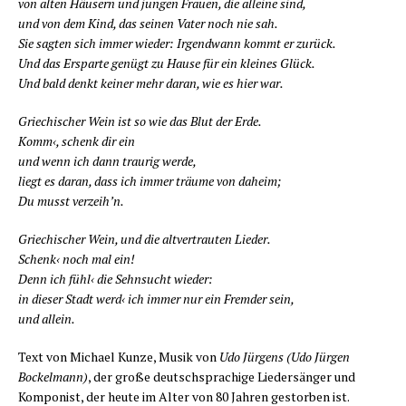
von alten Häu­sern und jun­gen Frau­en, die allei­ne sind,
und von dem Kind, das sei­nen Vater noch nie sah.
Sie sag­ten sich immer wie­der: Irgend­wann kommt er zurück.
Und das Erspar­te genügt zu Hau­se für ein klei­nes Glück.
Und bald denkt kei­ner mehr dar­an, wie es hier war.
Grie­chi­scher Wein ist so wie das Blut der Erde.
Komm‹, schenk dir ein
und wenn ich dann trau­rig werde,
liegt es dar­an, dass ich immer träu­me von daheim;
Du musst verzeih’n.
Grie­chi­scher Wein, und die alt­ver­trau­ten Lieder.
Schenk‹ noch mal ein!
Denn ich fühl‹ die Sehn­sucht wieder:
in die­ser Stadt werd‹ ich immer nur ein Frem­der sein,
und allein.
Text von Micha­el Kun­ze, Musik von
Udo Jür­gens (
Udo Jür­gen
Bockel­mann)
, der gro­ße deutsch­spra­chi­ge Lie­der­sän­ger und
Kom­po­nist, der heu­te im Alter von 80 Jah­ren gestor­ben ist.