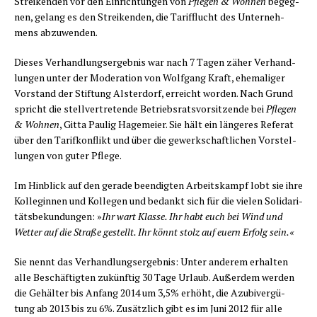
Strei­ken­den vor den Ein­rich­tun­gen von
Pfle­gen & Woh­nen
begeg­
nen, gelang es den Strei­ken­den, die Tarif­flucht des Unter­neh­
mens abzuwenden.
Die­ses Ver­hand­lungs­er­geb­nis war nach 7 Tagen zäher Ver­hand­
lun­gen unter der Mode­ra­ti­on von Wolf­gang Kraft, ehe­ma­li­ger
Vor­stand der Stif­tung Als­ter­dorf, erreicht wor­den. Nach Grund
spricht die stell­ver­tre­ten­de Betriebs­rats­vor­sit­zen­de bei
Pfle­gen
& Woh­nen
, Git­ta Pau­lig Hage­mei­er. Sie hält ein län­ge­res Refe­rat
über den Tarif­kon­flikt und über die gewerk­schaft­li­chen Vor­stel­
lun­gen von guter Pflege.
Im Hin­blick auf den gera­de been­dig­ten Arbeits­kampf lobt sie ihre
Kol­le­gin­nen und Kol­le­gen und bedankt sich für die vie­len Soli­da­ri­
täts­be­kun­dun­gen: »
Ihr wart Klas­se. Ihr habt euch bei Wind und
Wet­ter auf die Stra­ße gestellt. Ihr könnt stolz auf euern Erfolg sein.«
Sie nennt das Ver­hand­lungs­er­geb­nis: Unter ande­rem erhal­ten
alle Beschäf­tig­ten zukünf­tig 30 Tage Urlaub. Außer­dem wer­den
die Gehäl­ter bis Anfang 2014 um 3,5% erhöht, die Azu­bi­ver­gü­
tung ab 2013 bis zu 6%. Zusätz­lich gibt es im Juni 2012 für alle