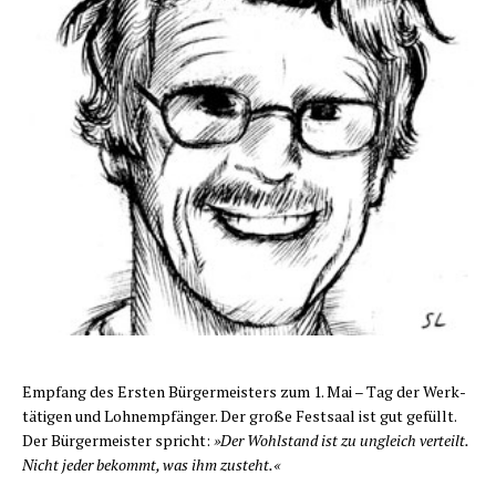
E
mpfang des Ers­ten Bür­ger­meis­ters zum 1. Mai – Tag der Werk­
tä­ti­gen und Lohn­emp­fän­ger. Der gro­ße Fest­saal ist gut gefüllt.
Der Bür­ger­meis­ter spricht:
»Der Wohl­stand ist zu ungleich ver­teilt.
Nicht jeder bekommt, was ihm zusteht.«