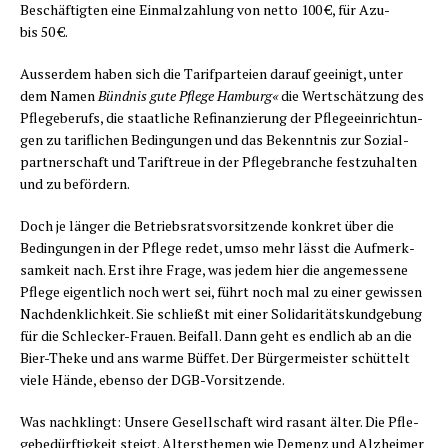
Beschäf­tig­ten eine Ein­mal­zah­lung von net­to 100 €, für Azu­
bis 50 €.
Aus­ser­dem haben sich die Tarif­par­tei­en dar­auf geei­nigt, unter
dem Namen
Bünd­nis gute Pfle­ge Ham­burg«
die Wert­schät­zung des
Pfle­ge­be­rufs, die staat­li­che Refi­nan­zie­rung der Pfle­ge­ein­rich­tun­
gen zu tarif­li­chen Bedin­gun­gen und das Bekennt­nis zur Sozi­al­
part­ner­schaft und Tarif­treue in der Pfle­ge­bran­che fest­zu­hal­ten
und zu befördern.
Doch je län­ger die Betriebs­rats­vor­sit­zen­de kon­kret über die
Bedin­gun­gen in der Pfle­ge redet, umso mehr lässt die Auf­merk­
sam­keit nach. Erst ihre Fra­ge, was jedem hier die ange­mes­se­ne
Pfle­ge eigent­lich noch wert sei, führt noch mal zu einer gewis­sen
Nach­denk­lich­keit. Sie schließt mit einer Soli­da­ri­täts­kund­ge­bung
für die Schle­cker-Frau­en. Bei­fall. Dann geht es end­lich ab an die
Bier-The­ke und ans war­me Büf­fet. Der Bür­ger­meis­ter schüt­telt
vie­le Hän­de, eben­so der DGB-Vorsitzende.
Was nach­klingt: Unse­re Gesell­schaft wird rasant älter. Die Pfle­
ge­be­dürf­tig­keit steigt. Alters­the­men wie Demenz und Alz­hei­mer