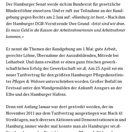
Der Ham­bur­ger Senat wer­de sich im Bun­des­rat für gesetz­li­che
Min­dest­löh­ne ein­set­zen. Und er ruft zur Teil­nah­me an der Kund­
ge­bung gegen Rechts am 2. Juni auf:
»Ham­burg ist bunt.«
Nach ihm
der Ham­bur­ger DGB-Vor­sit­zen­de Uwe Grund:
»Jetzt sind wir dran.
Es muss Geld in die Kas­sen der Arbeit­neh­me­rin­nen und Arbeit­neh­mer
kommen.«
Er nennt die The­men der Kund­ge­bung am 1. Mai: gute Arbeit,
gerech­te Löh­ne, Über­nah­me der Aus­zu­bil­den­den, Mit­re­de bei
Leih­ar­beit. Und dann erwähnt er einen ganz fri­schen gewerk­
schaft­li­chen Erfolg der Gewerk­schaft
ver.di.
Am 23. April sei ein
neu­er Tarif­ver­trag für den größ­ten Ham­bur­ger Pfle­ge­dienst­leis­
ter
Pfle­gen & Woh­nen
unter­schrie­ben wor­den. Gro­ßer Bei­fall im
Fest­saal unter den Wand­ge­mäl­den der Ankunft Ans­gars an der
Elbe und des Ham­bur­ger Hafens.
Denn seit Anfang Janu­ar war dort gestreikt wor­den, der im
Novem­ber 2011 aus dem Tarif­ver­trag aus­ge­stie­gen war. Nach 41
Streik­ta­gen, nach diver­sen Aktio­nen und Demons­tra­tio­nen in und
Ham­burg, immer wie­der mal konn­te man als Ham­bur­ger
ver.di
-