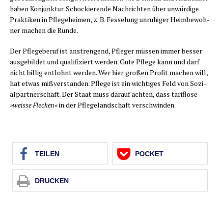
haben Kon­junk­tur. Scho­ckie­ren­de Nach­rich­ten über unwür­di­ge
Prak­ti­ken in Pfle­ge­hei­men, z. B. Fes­se­lung unru­hi­ger Heim­be­woh­
ner machen die Runde.
Der Pfle­ge­be­ruf ist anstren­gend, Pfle­ger müs­sen immer bes­ser
aus­ge­bil­det und qua­li­fi­ziert wer­den. Gute Pfle­ge kann und darf
nicht bil­lig ent­lohnt wer­den. Wer hier gro­ßen Pro­fit machen will,
hat etwas miß­ver­stan­den. Pfle­ge ist ein wich­ti­ges Feld von Sozi­
al­part­ner­schaft. Der Staat muss dar­auf ach­ten, dass tarif­lo­se
»weis­se Fle­cken«
in der Pfle­ge­land­schaft verschwinden.
TEI­LEN
POCKET
DRU­CKEN