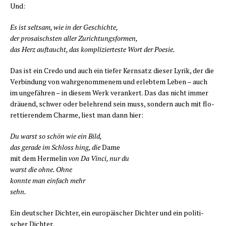
Und:
Es ist selt­sam, wie in der Geschichte,
der pro­sa­ischs­ten aller Zurichtungsformen,
das Herz auf­taucht, das kom­pli­zier­tes­te Wort der Poesie.
Das ist ein Cre­do und auch ein tie­fer Kern­satz die­ser Lyrik, der die
Ver­bin­dung von wahr­ge­nom­me­nem und erleb­tem Leben – auch
im unge­fäh­ren – in die­sem Werk ver­an­kert. Das das nicht immer
dräu­end, schwer oder beleh­rend sein muss, son­dern auch mit flo­
ret­tie­ren­dem Charme, liest man dann hier:
Du warst so schön wie ein Bild,
das gera­de im Schloss hing, die
Dame
mit dem Her­me­lin
von Da Vin­ci, nur du
warst die ohne. Ohne
konn­te man ein­fach mehr
sehn.
Ein deut­scher Dich­ter, ein euro­päi­scher Dich­ter und ein poli­ti­
scher Dichter.