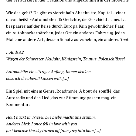
Wie das geht? Da gibt es vier­ein­halb Abschnit­te, Kapi­tel – einer
davon heißt »Auto­mo­bi­le«. 15 Gedich­te, die Geschich­te eines Lie­
bes­paa­res auf der Rei­se durch Euro­pa. Kein gewöhn­li­ches Paar,
ein Auto­kna­cker­pär­chen, jeder Ort ein ande­res Fahr­zeug, jedes
Mal eine ande­re Art, des­sen Schutz auf­zu­he­ben, ein ande­res
Tool
:
I. Audi A2
Wagen der Schwes­ter, Neu­jahr, König­stein, Tau­nus, Polenschlüssel
Auto­mo­bi­le: ein zitt­ri­ger Anfang. Immer denken
dass ich die über­all küs­sen will. […]
Ein Spiel mit einem Gen­re, Road­mo­vie, À bout de souf­flé, das
Auto­ra­dio und das Lied, das zur Stim­mung pas­sen mag, ein
Kommentar:
Haut nackt im Nie­sel. Die Lie­be macht uns stumm.
Ande­res Lied: I once fell in love with you
just beacu­se the sky tur­ned off from grey into blue […]