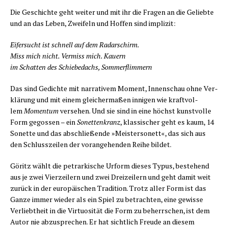
Die Geschich­te geht wei­ter und mit ihr die Fra­gen an die Gelieb­te
und an das Leben, Zwei­feln und Hof­fen sind implizit:
Eifer­sucht ist schnell auf dem Radarschirm.
Miss mich nicht. Ver­miss mich. Kauern
im Schat­ten des Schie­be­dachs, Sommerflimmern
Das sind Gedich­te mit nar­ra­ti­vem Moment, Innen­schau ohne Ver­
klä­rung und mit einem glei­cher­ma­ßen inni­gen wie kraft­vol­
lem
Momen­tum
ver­se­hen. Und sie sind in eine höchst kunst­vol­le
Form gegos­sen – ein
Sonet­ten­kranz
, klas­si­scher geht es kaum, 14
Sonet­te und das abschlie­ßen­de »Meis­ter­so­nett«, das sich aus
den Schluss­zei­len der vor­an­ge­hen­den Rei­he bildet.
Göritz wählt die petrar­ki­sche Urform die­ses Typus, bestehend
aus je zwei Vier­zei­lern und zwei Drei­zei­lern und geht damit weit
zurück in der euro­päi­schen Tra­di­ti­on. Trotz aller Form ist das
Gan­ze immer wie­der als ein Spiel zu betrach­ten, eine gewis­se
Ver­liebt­heit in die Vir­tuo­si­tät die Form zu beherr­schen, ist dem
Autor nie abzu­spre­chen. Er hat sicht­lich Freu­de an die­sem