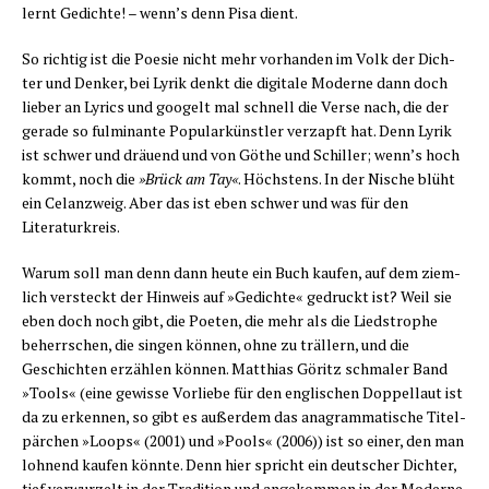
lernt Gedich­te! – wenn’s denn Pisa dient.
So rich­tig ist die Poe­sie nicht mehr vor­han­den im Volk der Dich­
ter und Den­ker, bei Lyrik denkt die digi­ta­le Moder­ne dann doch
lie­ber an Lyrics und goo­gelt mal schnell die Ver­se nach, die der
gera­de so ful­mi­nan­te Popu­lar­künst­ler ver­zapft hat. Denn Lyrik
ist schwer und dräu­end und von Göthe und Schil­ler; wenn’s hoch
kommt, noch die
»Brück am Tay«
. Höchs­tens. In der Nische blüht
ein Cel­an­zweig. Aber das ist eben schwer und was für den
Literaturkreis.
War­um soll man denn dann heu­te ein Buch kau­fen, auf dem ziem­
lich ver­steckt der Hin­weis auf »Gedich­te« gedruckt ist? Weil sie
eben doch noch gibt, die Poe­ten, die mehr als die Lied­stro­phe
beherr­schen, die sin­gen kön­nen, ohne zu träl­lern, und die
Geschich­ten erzäh­len kön­nen. Mat­thi­as Göritz schma­ler Band
»Tools« (eine gewis­se Vor­lie­be für den eng­li­schen Dop­pel­laut ist
da zu erken­nen, so gibt es außer­dem das ana­gram­ma­ti­sche Titel­
pär­chen »Loops« (2001) und »Pools« (2006)) ist so einer, den man
loh­nend kau­fen könn­te. Denn hier spricht ein deut­scher Dich­ter,
tief ver­wur­zelt in der Tra­di­ti­on und ange­kom­men in der Moderne.