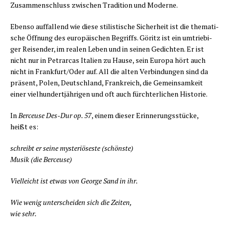
Zusam­men­schluss zwi­schen Tra­di­ti­on und Moderne.
Eben­so auf­fal­lend wie die­se sti­lis­ti­sche Sicher­heit ist die the­ma­ti­
sche Öff­nung des euro­päi­schen Begriffs. Göritz ist ein umtrie­bi­
ger Rei­sen­der, im rea­len Leben und in sei­nen Gedich­ten. Er ist
nicht nur in Petrar­cas Ita­li­en zu Hau­se, sein Euro­pa hört auch
nicht in Frankfurt/​Oder auf. All die alten Ver­bin­dun­gen sind da
prä­sent, Polen, Deutsch­land, Frank­reich, die Gemein­sam­keit
einer viel­hun­dert­jäh­ri­gen und oft auch fürch­ter­li­chen Historie.
In
Ber­ce­u­se Des-Dur op. 57
, einem die­ser Erin­ne­rungs­stü­cke,
heißt es:
schreibt er sei­ne mys­te­riö­ses­te (schöns­te)
Musik (die Berceuse)
Viel­leicht ist etwas von Geor­ge Sand in ihr.
Wie wenig unter­schei­den sich die Zeiten,
wie sehr.