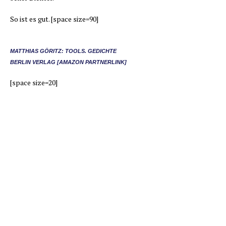
So ist es gut. [space size=90]
MAT­THI­AS GÖRITZ:
TOOLS. GEDICH­TE
BER­LIN VER­LAG
[AMA­ZON PARTNERLINK]
[space size=20]