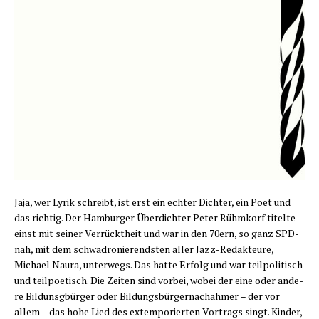
J
aja, wer Lyrik schreibt, ist erst ein ech­ter Dich­ter, ein Poet und
das rich­tig. Der Ham­bur­ger Über­dich­ter Peter Rühm­korf titel­te
einst mit sei­ner Ver­rückt­heit und war in den 70ern, so ganz SPD-
nah, mit dem schwa­dro­nie­rends­ten aller Jazz-Redak­teu­re,
Micha­el Nau­ra, unter­wegs. Das hat­te Erfolg und war teil­po­li­tisch
und teil­poe­tisch. Die Zei­ten sind vor­bei, wobei der eine oder ande­
re Bil­dunsg­bür­ger oder Bil­dungs­bür­ger­nach­ah­mer – der vor
allem – das hohe Lied des extem­po­rier­ten Vor­trags singt. Kin­der,