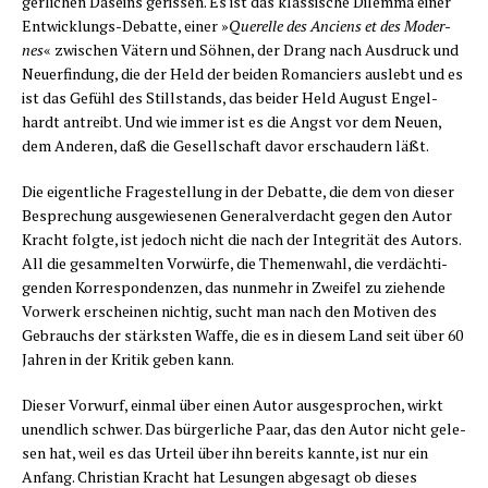
ger­li­chen Daseins geris­sen. Es ist das klas­si­sche Dilem­ma einer
Ent­wick­lungs-Debat­te, einer »
Que­rel­le des Anci­ens et des Moder­
nes
« zwi­schen Vätern und Söh­nen, der Drang nach Aus­druck und
Neu­erfin­dung, die der Held der bei­den Roman­ciers aus­lebt und es
ist das Gefühl des Still­stands, das bei­der Held August Engel­
hardt antreibt. Und wie immer ist es die Angst vor dem Neu­en,
dem Ande­ren, daß die Gesell­schaft davor erschau­dern läßt.
Die eigent­li­che Fra­ge­stel­lung in der Debat­te, die dem von die­ser
Bespre­chung aus­ge­wie­se­nen Gene­ral­ver­dacht gegen den Autor
Kracht folg­te, ist jedoch nicht die nach der Inte­gri­tät des Autors.
All die gesam­mel­ten Vor­wür­fe, die The­men­wahl, die ver­däch­ti­
gen­den Kor­re­spon­den­zen, das nun­mehr in Zwei­fel zu zie­hen­de
Vor­werk erschei­nen nich­tig, sucht man nach den Moti­ven des
Gebrauchs der stärks­ten Waf­fe, die es in die­sem Land seit über 60
Jah­ren in der Kri­tik geben kann.
Die­ser Vor­wurf, ein­mal über einen Autor aus­ge­spro­chen, wirkt
unend­lich schwer. Das bür­ger­li­che Paar, das den Autor nicht gele­
sen hat, weil es das Urteil über ihn bereits kann­te, ist nur ein
Anfang. Chris­ti­an Kracht hat Lesun­gen abge­sagt ob die­ses