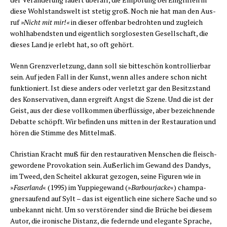
die­se Wohl­stands­welt ist ste­tig groß. Noch nie hat man den Aus­
ruf
»Nicht mit mir!«
in die­ser offen­bar bedroh­ten und zugleich
wohl­ha­bends­ten und eigent­lich sorg­lo­ses­ten Gesell­schaft, die
die­ses Land je erlebt hat, so oft gehört.
Wenn Grenz­ver­let­zung, dann soll sie bit­te­schön kon­trol­lier­bar
sein. Auf jeden Fall in der Kunst, wenn alles ande­re schon nicht
funk­tio­niert. Ist die­se anders oder ver­letzt gar den Besitz­stand
des Kon­ser­va­ti­ven, dann ergreift Angst die Sze­ne. Und die ist der
Geist, aus der die­se voll­kom­men über­flüs­si­ge, aber bezeich­nen­de
Debat­te schöpft. Wir befin­den uns mit­ten in der Restau­ra­ti­on und
hören die Stim­me des Mittelmaß.
Chris­ti­an Kracht muß für den restau­ra­ti­ven Men­schen die fleisch­
ge­wor­de­ne Pro­vo­ka­ti­on sein. Äußer­lich im Gewand des Dan­dys,
im Tweed, den Schei­tel akku­rat gezo­gen, sei­ne Figu­ren wie in
»
Faser­land
« (1995) im Yup­pie­ge­wand (»
Bar­bour­ja­cke
«) cham­pa­
gner­saufend auf Sylt – das ist eigent­lich eine siche­re Sache und so
unbe­kannt nicht. Um so ver­stö­ren­der sind die Brü­che bei die­sem
Autor, die iro­ni­sche Distanz, die federn­de und ele­gan­te Spra­che,