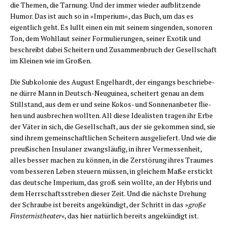
die The­men, die Tar­nung. Und der immer wie­der auf­blit­zen­de
Humor. Das ist auch so in »Impe­ri­um«, das Buch, um das es
eigent­lich geht. Es lullt einen ein mit sei­nem sin­gen­den, sono­ren
Ton, dem Wohl­laut sei­ner For­mu­lie­run­gen, sei­ner Exo­tik und
beschreibt dabei Schei­tern und Zusam­men­bruch der Gesell­schaft
im Klei­nen wie im Großen.
Die Sub­ko­lo­nie des August Engel­hardt, der ein­gangs beschrie­be­
ne dür­re Mann in Deutsch-Neu­gui­nea, schei­tert genau an dem
Still­stand, aus dem er und sei­ne Kokos- und Son­nen­an­be­ter flie­
hen und aus­bre­chen woll­ten. All die­se Idea­lis­ten tra­gen ihr Erbe
der Väter in sich, die Gesell­schaft, aus der sie gekom­men sind, sie
sind ihrem gemein­schaft­li­chen Schei­tern aus­ge­lie­fert. Und wie die
preu­ßi­schen Insu­la­ner zwangs­läu­fig, in ihrer Ver­mes­sen­heit,
alles bes­ser machen zu kön­nen, in die Zer­stö­rung ihres Trau­mes
vom bes­se­ren Leben steu­ern müs­sen, in glei­chem Maße erstickt
das deut­sche Impe­ri­um, das groß sein woll­te, an der Hybris und
dem Herr­schafts­stre­ben die­ser Zeit. Und die nächs­te Dre­hung
der Schrau­be ist bereits ange­kün­digt, der Schritt in das »
gro­ße
Fins­ter­nis­thea­ter«
, das hier natür­lich bereits ange­kün­digt ist.