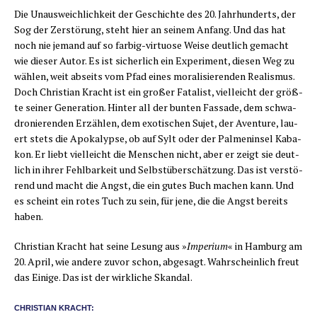
Die Unaus­weich­lich­keit der Geschich­te des 20. Jahr­hun­derts, der
Sog der Zer­stö­rung, steht hier an sei­nem Anfang. Und das hat
noch nie jemand auf so far­big-vir­tuo­se Wei­se deut­lich gemacht
wie die­ser Autor. Es ist sicher­lich ein Expe­ri­ment, die­sen Weg zu
wäh­len, weit abseits vom Pfad eines mora­li­sie­ren­den Rea­lis­mus.
Doch Chris­ti­an Kracht ist ein gro­ßer Fata­list, viel­leicht der größ­
te sei­ner Gene­ra­ti­on. Hin­ter all der bun­ten Fas­sa­de, dem schwa­
dro­nie­ren­den Erzäh­len, dem exo­ti­schen Sujet, der Aven­ture, lau­
ert stets die Apo­ka­lyp­se, ob auf Sylt oder der Pal­men­in­sel Kaba­
kon. Er liebt viel­leicht die Men­schen nicht, aber er zeigt sie deut­
lich in ihrer Fehl­bar­keit und Selbst­über­schät­zung. Das ist ver­stö­
rend und macht die Angst, die ein gutes Buch machen kann. Und
es scheint ein rotes Tuch zu sein, für jene, die die Angst bereits
haben.
Chris­ti­an Kracht hat sei­ne Lesung aus »
Impe­ri­um
« in Ham­burg am
20. April, wie ande­re zuvor schon, abge­sagt. Wahr­schein­lich freut
das Eini­ge. Das ist der wirk­li­che Skandal.
CHRIS­TI­AN KRACHT: