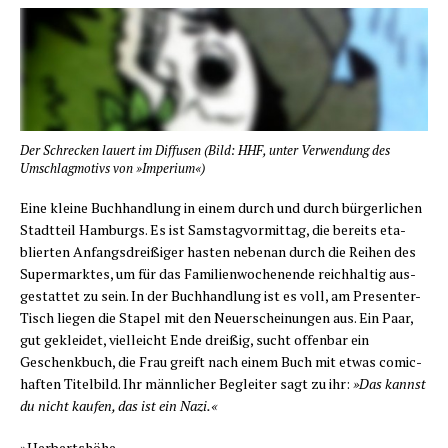
Der Schre­cken lau­ert im Dif­fu­sen (Bild: HHF, unter Ver­wen­dung des
Umschlag­mo­tivs von »Impe­ri­um«)
E
ine klei­ne Buch­hand­lung in einem durch und durch bür­ger­li­chen
Stadt­teil Ham­burgs. Es ist Sams­tag­vor­mit­tag, die bereits eta­
blier­ten Anfangs­drei­ßi­ger has­ten neben­an durch die Rei­hen des
Super­mark­tes, um für das Fami­li­en­wo­chen­en­de reich­hal­tig aus­
ge­stat­tet zu sein. In der Buch­hand­lung ist es voll, am Pre­sen­ter-
Tisch lie­gen die Sta­pel mit den Neu­erschei­nun­gen aus. Ein Paar,
gut geklei­det, viel­leicht Ende drei­ßig, sucht offen­bar ein
Geschenk­buch, die Frau greift nach einem Buch mit etwas comic­
haf­ten Titel­bild. Ihr männ­li­cher Beglei­ter sagt zu ihr:
»Das kannst
du nicht kau­fen, das ist ein Nazi.«
»Her­berts­hö­he.