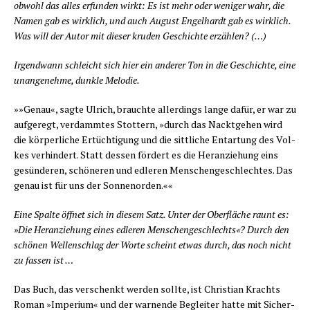
obwohl das alles erfun­den wirkt: Es ist mehr oder weni­ger wahr, die
Namen gab es wirk­lich, und auch August Engel­hardt gab es wirk­lich.
Was will der Autor mit die­ser kru­den Geschich­te erzählen? (…)
Irgend­wann schleicht sich hier ein ande­rer Ton in die Geschich­te, eine
unan­ge­neh­me, dunk­le Melodie.
»»Genau«, sag­te Ulrich, brauch­te aller­dings lan­ge dafür, er war zu
auf­ge­regt, ver­damm­tes Stot­tern, »durch das Nackt­ge­hen wird
die kör­per­li­che Ertüch­ti­gung und die sitt­li­che Ent­ar­tung des Vol­
kes ver­hin­dert. Statt des­sen för­dert es die Her­an­zie­hung eins
gesün­de­ren, schö­ne­ren und edle­ren Men­schen­ge­schlech­tes. Das
genau ist für uns der Sonnenorden.««
Eine Spal­te öff­net sich in die­sem Satz. Unter der Ober­flä­che raunt es:
»Die Her­an­zie­hung eines edle­ren Men­schen­ge­schlechts«? Durch den
schö­nen Wel­len­schlag der Wor­te scheint etwas durch, das noch nicht
zu fas­sen ist …
Das Buch, das ver­schenkt wer­den soll­te, ist Chris­ti­an Krachts
Roman »Impe­ri­um« und der war­nen­de Beglei­ter hat­te mit Sicher­