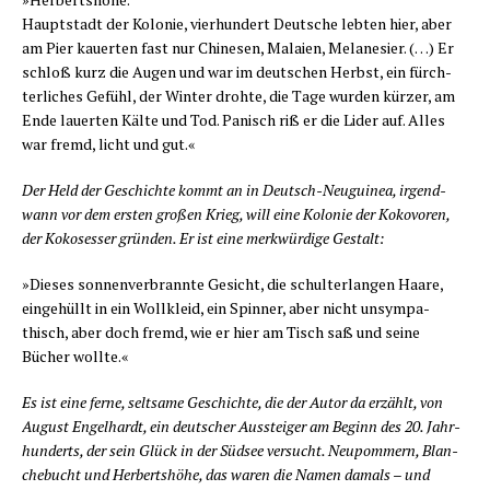
Haupt­stadt der Kolo­nie, vier­hun­dert Deut­sche leb­ten hier, aber
am Pier kau­er­ten fast nur Chi­ne­sen, Malai­en, Mela­ne­si­er. (…) Er
schloß kurz die Augen und war im deut­schen Herbst, ein fürch­
ter­li­ches Gefühl, der Win­ter droh­te, die Tage wur­den kür­zer, am
Ende lau­er­ten Käl­te und Tod. Panisch riß er die Lider auf. Alles
war fremd, licht und gut.«
Der Held der Geschich­te kommt an in Deutsch-Neu­gui­nea, irgend­
wann vor dem ers­ten gro­ßen Krieg, will eine Kolo­nie der Koko­vo­ren,
der Koko­ses­ser grün­den. Er ist eine merk­wür­di­ge Gestalt:
»Die­ses son­nen­ver­brann­te Gesicht, die schul­ter­lan­gen Haa­re,
ein­ge­hüllt in ein Woll­kleid, ein Spin­ner, aber nicht unsym­pa­
thisch, aber doch fremd, wie er hier am Tisch saß und sei­ne
Bücher wollte.«
Es ist eine fer­ne, selt­sa­me Geschich­te, die der Autor da erzählt, von
August Engel­hardt, ein deut­scher Aus­stei­ger am Beginn des 20. Jahr­
hun­derts, der sein Glück in der Süd­see ver­sucht. Neu­pom­mern, Blan­
che­bucht und Her­berts­hö­he, das waren die Namen damals – und