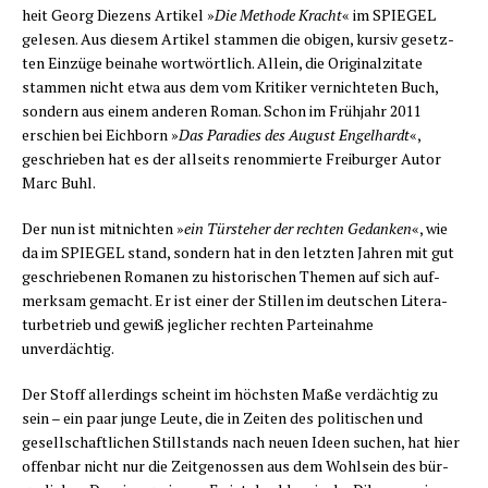
heit Georg Die­zens Arti­kel »
Die Metho­de Kracht
« im SPIEGEL
gele­sen. Aus die­sem Arti­kel stam­men die obi­gen, kur­siv gesetz­
ten Ein­zü­ge bei­na­he wort­wört­lich. Allein, die Ori­gi­nal­zi­ta­te
stam­men nicht etwa aus dem vom Kri­ti­ker ver­nich­te­ten Buch,
son­dern aus einem ande­ren Roman. Schon im Früh­jahr 2011
erschien bei Eich­born »
Das Para­dies des August Engel­hardt
«,
geschrie­ben hat es der all­seits renom­mier­te Frei­bur­ger Autor
Marc Buhl.
Der nun ist mit­nich­ten »
ein Tür­ste­her der rech­ten Gedan­ken
«, wie
da im SPIEGEL stand, son­dern hat in den letz­ten Jah­ren mit gut
geschrie­be­nen Roma­nen zu his­to­ri­schen The­men auf sich auf­
merk­sam gemacht. Er ist einer der Stil­len im deut­schen Lite­ra­
tur­be­trieb und gewiß jeg­li­cher rech­ten Par­tei­nah­me
unverdächtig.
Der Stoff aller­dings scheint im höchs­ten Maße ver­däch­tig zu
sein – ein paar jun­ge Leu­te, die in Zei­ten des poli­ti­schen und
gesell­schaft­li­chen Still­stands nach neu­en Ideen suchen, hat hier
offen­bar nicht nur die Zeit­ge­nos­sen aus dem Wohl­sein des bür­