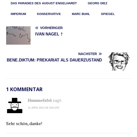
DAS PARADIES DES AUGUST ENGELHARDT
GEORG DIEZ
IMPERIUM
KONSERVATIVE
MARC BUHL
SPIEGEL
VORHERIGER
IVAN NAGEL †
NÄCHSTER
BENE.DIKTUM: PREKARIAT ALS DAUERZUSTAND
1 KOMMENTAR
Hummelsbü
sagt:
14. APRIL 2012 UM 3:04 UHR
Sehr schön, danke!