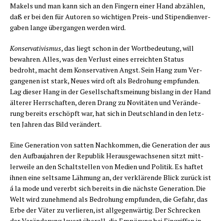
Makels und man kann sich an den Fin­gern einer Hand abzäh­len,
daß er bei den für Autoren so wich­ti­gen Preis- und Sti­pen­di­en­ver­
ga­ben lan­ge über­gan­gen wer­den wird.
Kon­ser­va­ti­vis­mus
, das liegt schon in der Wort­be­deu­tung, will
bewah­ren. Alles, was den Ver­lust eines erreich­ten Sta­tus
bedroht, macht dem Kon­ser­va­ti­ven Angst. Sein Hang zum Ver­
gan­ge­nen ist stark, Neu­es wird oft als Bedro­hung emp­fun­den.
Lag die­ser Hang in der Gesell­schafts­mei­nung bis­lang in der Hand
älte­rer Herr­schaf­ten, deren Drang zu Novi­tä­ten und Ver­än­de­
rung bereits erschöpft war, hat sich in Deutsch­land in den letz­
ten Jah­ren das Bild verändert.
Eine Gene­ra­ti­on von sat­ten Nach­kom­men, die Gene­ra­ti­on der aus
den Auf­bau­jah­ren der Repu­blik Her­aus­ge­wach­se­nen sitzt mitt­
ler­wei­le an den Schalt­stel­len von Medi­en und Poli­tik. Es haf­tet
ihnen eine selt­sa­me Läh­mung an, der ver­klä­ren­de Blick zurück ist
á la mode und ver­erbt sich bereits in die nächs­te Gene­ra­ti­on. Die
Welt wird zuneh­mend als Bedro­hung emp­fun­den, die Gefahr, das
Erbe der Väter zu ver­lie­ren, ist all­ge­gen­wär­tig. Der Schre­cken
der Ver­än­de­rung lau­ert über­all, die Empö­rung bei Ein­grif­fen in