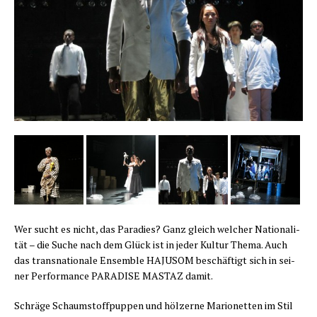
Wer sucht es nicht, das Para­dies? Ganz gleich wel­cher Natio­na­li­
tät – die Suche nach dem Glück ist in jeder Kul­tur The­ma. Auch
das trans­na­tio­na­le Ensem­ble HAJUSOM beschäf­tigt sich in sei­
ner Per­for­mance PARADISE MASTAZ damit.
Schrä­ge Schaum­stoff­pup­pen und höl­zer­ne Mario­net­ten im Stil