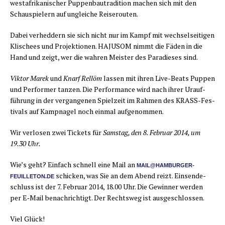
west­afri­ka­ni­scher Pup­pen­bau­tra­di­ti­on machen sich mit den
Schau­spie­lern auf unglei­che Reiserouten.
Dabei ver­hed­dern sie sich nicht nur im Kampf mit wech­sel­sei­ti­gen
Kli­schees und Pro­jek­tio­nen. HAJUSOM nimmt die Fäden in die
Hand und zeigt, wer die wah­ren Meis­ter des Para­die­ses sind.
Vik­tor Marek
und
Knarf Rel­löm
las­sen mit ihren Live-Beats Pup­pen
und Per­for­mer tan­zen. Die Per­for­mance wird nach ihrer Urauf­
füh­rung in der ver­gan­ge­nen Spiel­zeit im Rah­men des KRASS-Fes­
ti­vals auf Kamp­na­gel noch ein­mal aufgenommen.
Wir ver­lo­sen zwei Tickets für
Sams­tag, den 8. Febru­ar 2014, um
19.30 Uhr.
Wie’s geht? Ein­fach schnell eine Mail an
MAIL@HAMBURGER-
schi­cken, was Sie an dem Abend reizt. Ein­sen­de­
FEUILLETON.DE
schluss ist der 7. Febru­ar 2014, 18.00 Uhr. Die Gewin­ner wer­den
per E‑Mail benach­rich­tigt. Der Rechts­weg ist ausgeschlossen.
Viel Glück!