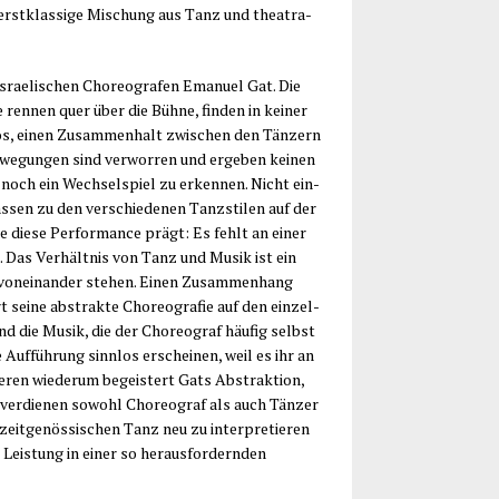
 erst­klas­si­ge Mischung aus Tanz und thea­tra­
rae­li­schen Cho­reo­gra­fen Ema­nu­el Gat. Die
e ren­nen quer über die Büh­ne, fin­den in kei­ner
s, einen Zusam­men­halt zwi­schen den Tän­zern
we­gun­gen sind ver­wor­ren und erge­ben kei­nen
noch ein Wech­sel­spiel zu erken­nen. Nicht ein­
s­sen zu den ver­schie­de­nen Tanz­sti­len auf der
ie die­se Per­for­mance prägt: Es fehlt an einer
. Das Ver­hält­nis von Tanz und Musik ist ein
 von­ein­an­der ste­hen. Einen Zusam­men­hang
sei­ne abs­trak­te Cho­reo­gra­fie auf den ein­zel­
nd die Musik, die der Cho­reo­graf häu­fig selbst
Auf­füh­rung sinn­los erschei­nen, weil es ihr an
en wie­der­um begeis­tert Gats Abs­trak­ti­on,
er­die­nen sowohl Cho­reo­graf als auch Tän­zer
eit­ge­nös­si­schen Tanz neu zu inter­pre­tie­ren
 Leis­tung in einer so her­aus­for­dern­den