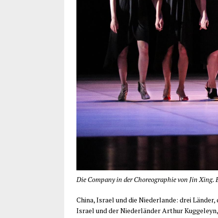
Die Company in der Choreographie von Jin Xing. 
Chi­na, Isra­el und die Nie­der­lan­de: drei Län­de
Isra­el und der Nie­der­län­der Arthur Kug­ge­leyn