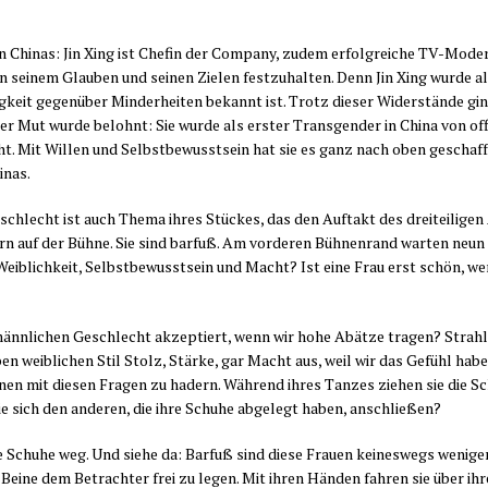
Chi­nas: Jin Xing ist Che­fin der Com­pa­ny, zudem erfolg­rei­che TV-Mode­ra
sei­nem Glau­ben und sei­nen Zie­len fest­zu­hal­ten. Denn Jin Xing wur­de a
ig­keit gegen­über Min­der­hei­ten bekannt ist. Trotz die­ser Wider­stän­de g
r Mut wur­de belohnt: Sie wur­de als ers­ter Trans­gen­der in Chi­na von offi­
 nicht. Mit Wil­len und Selbst­be­wusst­sein hat sie es ganz nach oben gescha
hinas.
lecht ist auch The­ma ihres Stü­ckes, das den Auf­takt des drei­tei­li­ge
rn auf der Büh­ne. Sie sind bar­fuß. Am vor­de­ren Büh­nen­rand war­ten neun 
r Weib­lich­keit, Selbst­be­wusst­sein und Macht? Ist eine Frau erst schön,
nn­li­chen Geschlecht akzep­tiert, wenn wir hohe Abät­ze tra­gen? Strah­le
en weib­li­chen Stil Stolz, Stär­ke, gar Macht aus, weil wir das Gefühl hab
­nen mit die­sen Fra­gen zu hadern. Wäh­rend ihres Tan­zes zie­hen sie die 
sie sich den ande­ren, die ihre Schu­he abge­legt haben, anschließen?
Schu­he weg. Und sie­he da: Bar­fuß sind die­se Frau­en kei­nes­wegs weni­ger
 Bei­ne dem Betrach­ter frei zu legen. Mit ihren Hän­den fah­ren sie über ihre