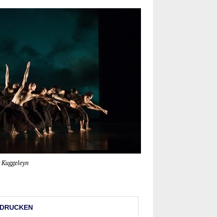
 Kug­ge­leyn
DRU­CKEN