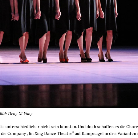
Bild: Deng Xi Yang
r, die unter­schied­li­cher nicht sein könn­ten. Und doch schaf­fen es die Cho­r
, die Com­pa­ny „Jin Xing Dance Theat­re“ auf Kamp­na­gel in drei Vari­an­ten