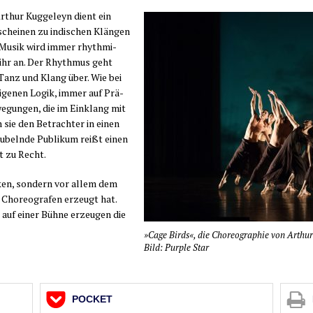
Arthur Kug­ge­leyn dient ein
schei­nen zu indi­schen Klän­gen
e Musik wird immer rhyth­mi­
 ihr an. Der Rhyth­mus geht
 Tanz und Klang über. Wie bei
ige­nen Logik, immer auf Prä­
we­gun­gen, die im Ein­klang mit
n sie den Betrach­ter in einen
 jubeln­de Publi­kum reißt einen
lt zu Recht.
cken, son­dern vor allem dem
i Cho­reo­gra­fen erzeugt hat.
le auf einer Büh­ne erzeu­gen die
»Cage Birds«, die Cho­reo­gra­phie von Arthur
Bild: Pur­ple Star
POCKET