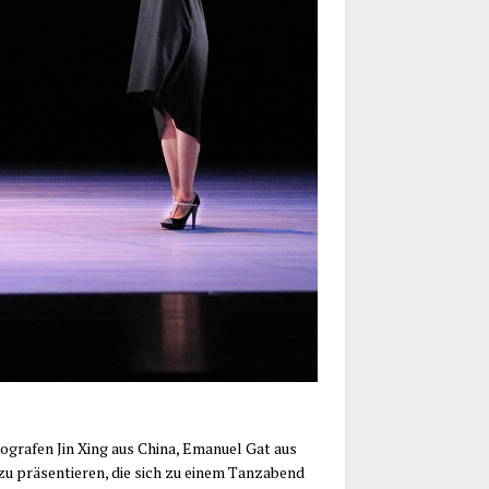
eo­gra­fen Jin Xing aus Chi­na, Ema­nu­el Gat aus
 zu prä­sen­tie­ren, die sich zu einem Tanz­abend