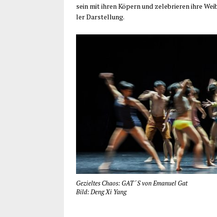
sein mit ihren Köpern und zele­brie­ren ihre Weib
ler Darstellung.
Geziel­tes Cha­os: GAT´S von Ema­nu­el Gat
Bild: Deng Xi Yang