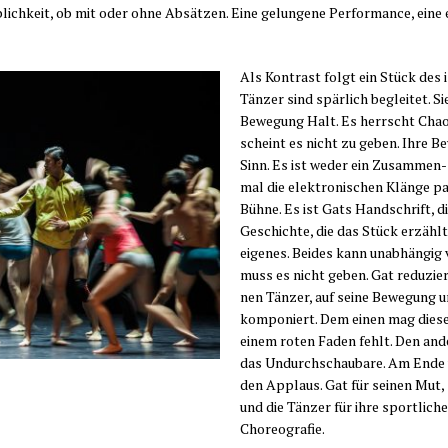
­lich­keit, ob mit oder ohne Absät­zen. Eine gelun­ge­ne Per­for­mance, eine
Als Kon­trast folgt ein Stück des is
Tän­zer sind spär­lich beglei­tet. Si
Bewe­gung Halt. Es herrscht Cha­o
scheint es nicht zu geben. Ihre Be
Sinn. Es ist weder ein Zusam­men- 
mal die elek­tro­ni­schen Klän­ge pa
Büh­ne. Es ist Gats Hand­schrift, d
Geschich­te, die das Stück erzählt
eige­nes. Bei­des kann unab­hän­gig
muss es nicht geben. Gat redu­ziert 
nen Tän­zer, auf sei­ne Bewe­gung u
kom­po­niert. Dem einen mag die­se 
einem roten Faden fehlt. Den ande­r
das Undurch­schau­ba­re. Am Ende v
den Applaus. Gat für sei­nen Mut, z
und die Tän­zer für ihre sport­li­che
Choreografie.