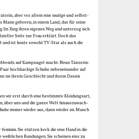
­to­rin, aber vor allem eine muti­ge und selbst­
ls Mann gebo­ren, in einem Land, das für sei­ne
ing Jin Xing ihren eige­nen Weg und unter­zog sich
zi­el­ler Sei­te zur Frau erklärt. Doch das
fft und ist heu­te sowohl TV-Star als auch die
n Abends auf Kamp­na­gel macht. Neun Tän­ze­rin­
Paar hoch­ha­cki­ge Schu­he neben­ein­an­der auf
 wenn sie ihrem Geschlecht und ihrem Dasein
n wir erst durch eine bestimm­te Klei­dungs­art,
en, über uns und die gan­ze Welt hin­aus­zu­wach­
Schu­he immer wie­der aus, dann wie­der an. Manch
 femi­nin. Sie stüt­zen keck die eine Hand in die
 weib­li­chen Run­dun­gen. Sie schei­nen eins zu