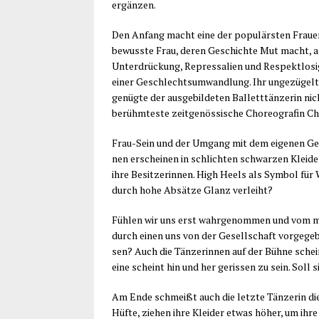
ergänzen.
Den Anfang macht eine der popu­lärs­ten Frau­en 
be­wuss­te Frau, deren Geschich­te Mut macht, an 
Unter­drü­ckung, Repres­sa­li­en und Respekt­lo­s
einer Geschlechts­um­wand­lung. Ihr unge­zü­gel­te
genüg­te der aus­ge­bil­de­ten Bal­lett­tän­ze­rin
berühm­tes­te zeit­ge­nös­si­sche Cho­reo­gra­fin C
Frau-Sein und der Umgang mit dem eige­nen Gesch
nen erschei­nen in schlich­ten schwar­zen Klei­de
ihre Besit­ze­rin­nen. High Heels als Sym­bol fü
durch hohe Absät­ze Glanz verleiht?
Füh­len wir uns erst wahr­ge­nom­men und vom mä
durch einen uns von der Gesell­schaft vor­ge­ge­b
sen? Auch die Tän­ze­rin­nen auf der Büh­ne schei
eine scheint hin und her geris­sen zu sein. Soll 
Am Ende schmeißt auch die letz­te Tän­ze­rin die 
Hüf­te, zie­hen ihre Klei­der etwas höher, um ihre