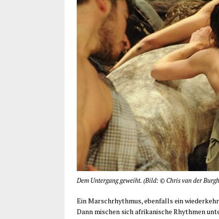
Dem Unter­gang geweiht. (Bild: © Chris van der Burgh
Ein Marsch­rhyth­mus, eben­falls ein wie­der­keh­r
Dann mischen sich afri­ka­ni­sche Rhyth­men unter