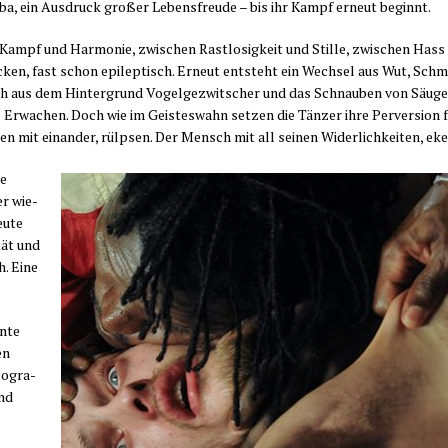
a, ein Aus­druck gro­ßer Lebens­freu­de – bis ihr Kampf erneut beginnt.
Kampf und Har­mo­nie, zwi­schen Rast­lo­sig­keit und Stil­le, zwi­schen Hass u
ucken, fast schon epi­lep­tisch. Erneut ent­steht ein Wech­sel aus Wut, Schm
sich aus dem Hin­ter­grund Vogel­ge­zwit­scher und das Schnau­ben von Säu­ge
 Erwa­chen. Doch wie im Geis­tes­wahn set­zen die Tän­zer ihre Per­ver­si­on fo
ie­ren mit ein­an­der, rülp­sen. Der Mensch mit all sei­nen Wider­lich­kei­ten, 
ke
er wie­
eu­te
­tät und
h. Eine
n­te
en
o­gra­
und