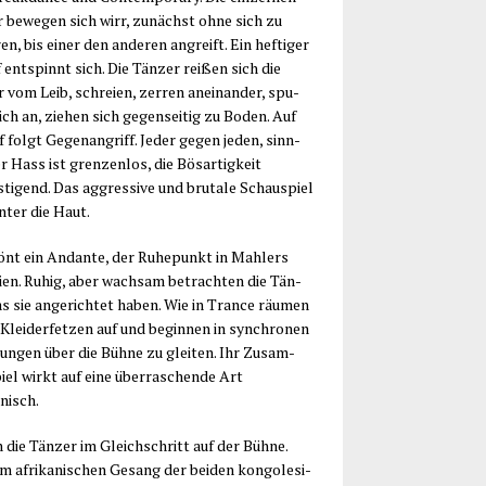
r bewe­gen sich wirr, zunächst ohne sich zu
en, bis einer den ande­ren angreift. Ein hef­ti­ger
ent­spinnt sich. Die Tän­zer rei­ßen sich die
r vom Leib, schrei­en, zer­ren anein­an­der, spu­
ch an, zie­hen sich gegen­sei­tig zu Boden. Auf
f folgt Gegen­an­griff. Jeder gegen jeden, sinn­
r Hass ist gren­zen­los, die Bös­ar­tig­keit
ti­gend. Das aggres­si­ve und bru­ta­le Schau­spiel
nter die Haut.
önt ein Andan­te, der Ruhe­punkt in Mahlers
­nien. Ruhig, aber wach­sam betrach­ten die Tän­
as sie ange­rich­tet haben. Wie in Trance räu­men
 Klei­der­fet­zen auf und begin­nen in syn­chro­nen
un­gen über die Büh­ne zu glei­ten. Ihr Zusam­
iel wirkt auf eine über­ra­schen­de Art
nisch.
 die Tän­zer im Gleich­schritt auf der Büh­ne.
 afri­ka­ni­schen Gesang der bei­den kon­go­le­si­