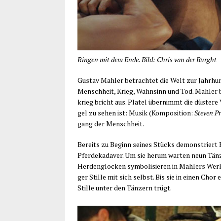
Ringen mit dem Ende. Bild: Chris van der Burght
Gus­tav Mahler betrach­tet die Welt zur Jahr­hun­
Mensch­heit, Krieg, Wahn­sinn und Tod. Mahler beh
krieg bricht aus. Platel über­nimmt die düs­te­re V
gel zu sehen ist: Musik (Kom­po­si­ti­on:
Ste­ven Pr
gang der Menschheit.
Bereits zu Beginn sei­nes Stücks demons­triert Pla
Pfer­de­ka­da­ver. Um sie her­um war­ten neun Tän
Her­den­glo­cken sym­bo­li­sie­ren in Mahlers Werk
ger Stil­le mit sich selbst. Bis sie in einen Chor
Stil­le unter den Tän­zern trügt.