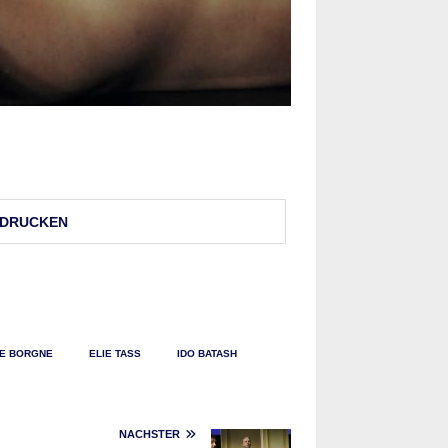
DRU­CKEN
LE BORGNE
ELIE TASS
IDO BATASH
NÄCHSTER