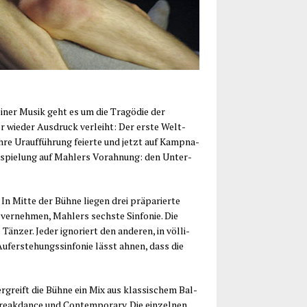
i­ner Musik geht es um die Tra­gö­die der
 wie­der Aus­druck ver­leiht: Der ers­te Welt­
ihre Urauf­füh­rung fei­er­te und jetzt auf Kamp­na­
Anspie­lung auf Mahlers Vor­ah­nung: den Unter­
 Mit­te der Büh­ne lie­gen drei prä­pa­rier­te
ver­neh­men, Mahlers sechs­te Sin­fo­nie. Die
än­zer. Jeder igno­riert den ande­ren, in völ­li­
f­er­ste­hungs­sin­fo­nie lässt ahnen, dass die
rgreift die Büh­ne ein Mix aus klas­si­schem Bal­
reak­dance und Con­tem­po­ra­ry. Die ein­zel­nen