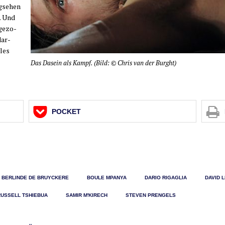
­se­hen
t. Und
ge­zo­
dar­
les
Das Dasein als Kampf. (Bild: © Chris van der Burght)
POCKET
BERLINDE DE BRUYCKERE
BOULE MPANYA
DARIO RIGAGLIA
DAVID 
RUSSELL TSHIEBUA
SAMIR M'KIRECH
STEVEN PRENGELS