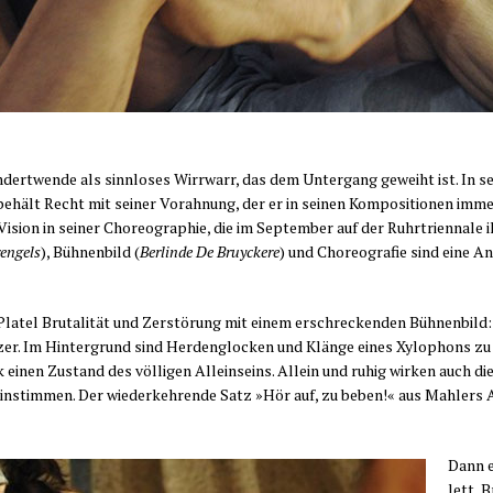
dert­wen­de als sinn­lo­ses Wirr­warr, das dem Unter­gang geweiht ist. In se
ält Recht mit sei­ner Vor­ah­nung, der er in sei­nen Kom­po­si­tio­nen immer
isi­on in sei­ner Cho­reo­gra­phie, die im Sep­tem­ber auf der Ruhr­tri­en­na­le 
en­gels
), Büh­nen­bild (
Ber­lin­de De Bruy­cke­re
) und Cho­reo­gra­fie sind eine 
tel Bru­ta­li­tät und Zer­stö­rung mit einem erschre­cken­den Büh­nen­bild: In
­zer. Im Hin­ter­grund sind Her­den­glo­cken und Klän­ge eines Xylo­phons zu 
 einen Zustand des völ­li­gen Allein­seins. Allein und ruhig wir­ken auch die T
 ein­stim­men. Der wie­der­keh­ren­de Satz »Hör auf, zu beben!« aus Mahlers Au
Dann e
lett, B