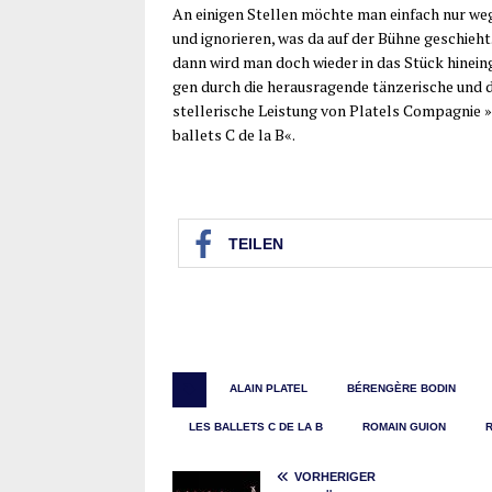
An eini­gen Stel­len möch­te man ein­fach nur weg
und igno­rie­ren, was da auf der Büh­ne geschieh
dann wird man doch wie­der in das Stück hin­ein­
gen durch die her­aus­ra­gen­de tän­ze­ri­sche und 
stel­le­ri­sche Leis­tung von Platels Com­pa­gnie »
bal­lets C de la B
«.
TEI­LEN
ALAIN PLATEL
BÉRENGÈRE BODIN
LES BALLETS C DE LA B
ROMAIN GUION
VORHERIGER