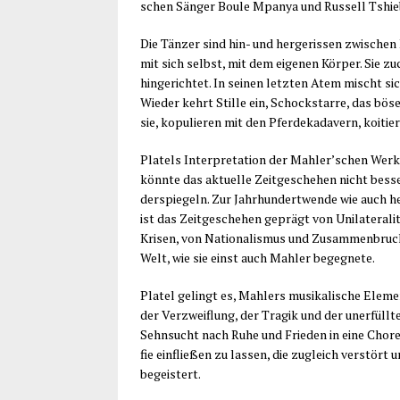
schen Sän­ger Boule Mpanya und Rus­sell Tshie­b
Die Tän­zer sind hin- und her­ge­ris­sen zwi­schen 
mit sich selbst, mit dem eige­nen Kör­per. Sie z
hin­ge­rich­tet. In sei­nen letz­ten Atem mischt 
Wie­der kehrt Stil­le ein, Schock­star­re, das böse
sie, kopu­lie­ren mit den Pfer­de­ka­da­vern, koi­t
Platels Inter­pre­ta­ti­on der Mahler’schen Wer­
könn­te das aktu­el­le Zeit­ge­sche­hen nicht bes­s
der­spie­geln. Zur Jahr­hun­dert­wen­de wie auch h
ist das Zeit­ge­sche­hen geprägt von Uni­la­te­ra­li
Kri­sen, von Natio­na­lis­mus und Zusam­men­bruc
Welt, wie sie einst auch Mahler begegnete.
Platel gelingt es, Mahlers musi­ka­li­sche Ele­me
der Ver­zweif­lung, der Tra­gik und der uner­füll­t
Sehn­sucht nach Ruhe und Frie­den in eine Cho­re
fie ein­flie­ßen zu las­sen, die zugleich ver­stört 
begeistert.