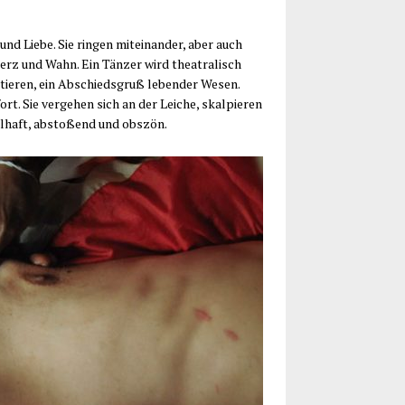
nd Lie­be. Sie rin­gen mit­ein­an­der, aber auch
erz und Wahn. Ein Tän­zer wird thea­tra­lisch
­tie­ren, ein Abschieds­gruß leben­der Wesen.
rt. Sie ver­ge­hen sich an der Lei­che, skal­pie­ren
ekel­haft, absto­ßend und obszön.