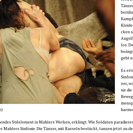
Tän­ze
berüh­r
Kampf 
Klei­de
cken si
Angrif
los. De
beängs­
geht u
Es ert
Sin­fo
zer, w
sie die
Bewe­g
men­sp
harmo
t)
en­des Stil­ele­ment in Mahlers Wer­ken, erklingt. Wie Sol­da­ten para­die­ren
 Mahlers Sin­fo­nie. Die Tän­zer, mit Ras­seln bestückt, tan­zen jetzt zu dem